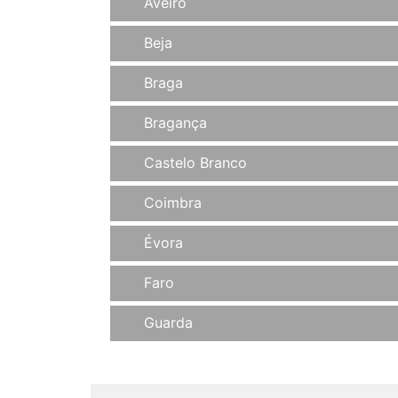
Aveiro
Beja
Braga
Bragança
Castelo Branco
Coimbra
Évora
Faro
Guarda