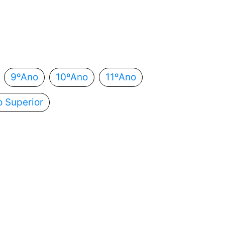
 estás?
utomaticamente para o próximo passo.
9ºAno
10ºAno
11ºAno
o Superior