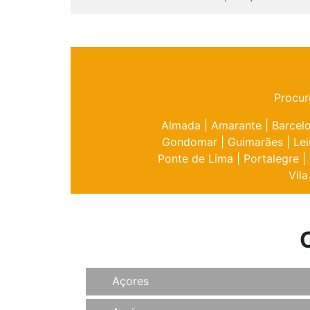
Procur
Almada
|
Amarante
|
Barcel
Gondomar
|
Guimarães
|
Lei
Ponte de Lima
|
Portalegre
|
Vila
Açores