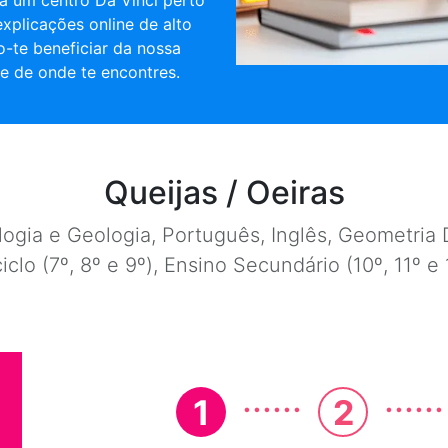
a um centro Da Vinci perto
 explicações online de alto
o-te beneficiar da nossa
e de onde te encontres.
Queijas / Oeiras
ogia e Geologia, Português, Inglês, Geometria D
ciclo (7º, 8º e 9º), Ensino Secundário (10º, 11º 
......
......
1
2