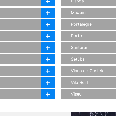
Lisboa
Madeira
Portalegre
Porto
Santarém
Setúbal
Viana do Castelo
Vila Real
Viseu