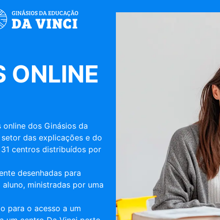
 ONLINE
 online dos Ginásios da
 setor das explicações e do
31 centros distribuídos por
mente desenhadas para
 aluno, ministradas por uma
ulo para o acesso a um