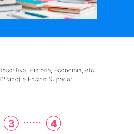
escritiva, História, Economia, etc.
e 12ºano) e Ensino Superior.
......
3
4