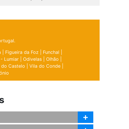
rtugal.
a
|
Figueira da Foz
|
Funchal
|
 - Lumiar
|
Odivelas
|
Olhão
|
 do Castelo
|
Vila do Conde
|
ónio
s