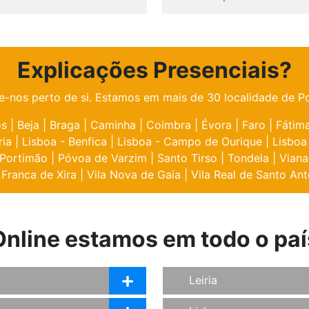
Explicações Presenciais?
e-nos perto de si. Estamos em mais de 30 localidade de Po
os
|
Beja
|
Braga
|
Caminha
|
Coimbra
|
Évora
|
Faro
|
Fátim
ria
|
Lisboa - Benfica
|
Lisboa - Campo de Ourique
|
Lisboa
Portimão
|
Póvoa de Varzim
|
Santo Tirso
|
Tondela
|
Viana
 Franca de Xira
|
Vila Nova de Gaia
|
Vila Real de Santo Ant
Online estamos em todo o paí
Leiria