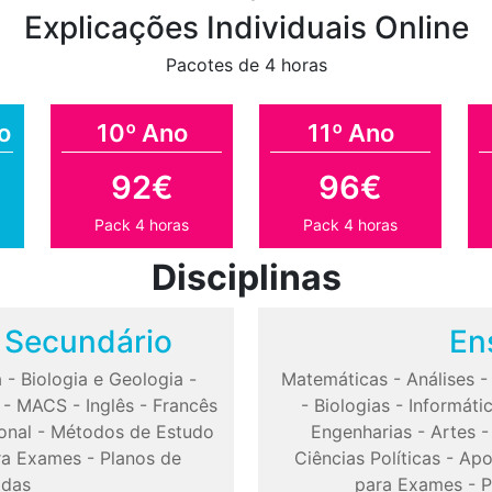
Explicações Individuais Online
Pacotes de 4 horas
o
10º Ano
11º Ano
92€
96€
Pack 4 horas
Pack 4 horas
Disciplinas
o Secundário
En
a
-
Biologia e Geologia
-
Matemáticas
-
Análises
-
MACS
-
Inglês
-
Francês
-
Biologias
-
Informáti
onal
-
Métodos de Estudo
Engenharias
-
Artes
ra Exames
-
Planos de
Ciências Políticas
-
Apo
odas
para Exames
-
P