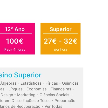
12º Ano
Superior
100€
27€ - 32€
Pack 4 horas
por hora
sino Superior
-
Álgebras
-
Estatísticas
-
Físicas
-
Químicas
cas
-
Línguas
-
Economias
-
Financeiras
-
-
Design
-
Marketing
-
Ciências Sociais
-
io em Dissertações e Teses
-
Preparação
lanos de Recuperação
-
Ver todas