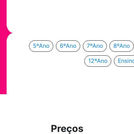
Em que ano
Escolhe o teu ano de escolaridade e segue a
5ºAno
6ºAno
7ºAno
8ºAno
12ºAno
Ensin
Preços