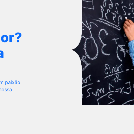
dor?
a
om paixão
 nossa