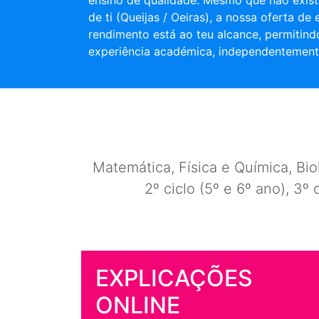
ensino de qualidade. Mesmo que não exist
de ti (Queijas / Oeiras), a nossa oferta de
rendimento está ao teu alcance, permitind
experiência académica, independentement
Matemática, Física e Química, Biol
2º ciclo (5º e 6º ano), 3º 
EXPLICAÇÕES
ONLINE