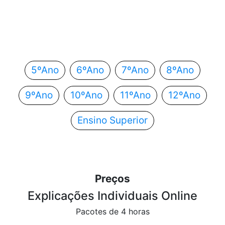
Em que ano estás?
Escolhe o teu ano de escolaridade e segue
automaticamente para o próximo passo.
5ºAno
6ºAno
7ºAno
8ºAno
9ºAno
10ºAno
11ºAno
12ºAno
Ensino Superior
Preços
Explicações Individuais Online
Pacotes de 4 horas