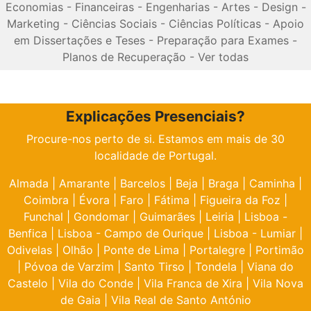
Economias
-
Financeiras
-
Engenharias
-
Artes
-
Design
-
Marketing
-
Ciências Sociais
-
Ciências Políticas
-
Apoio
em Dissertações e Teses
-
Preparação para Exames
-
Planos de Recuperação
-
Ver todas
Explicações Presenciais?
Procure-nos perto de si. Estamos em mais de 30
localidade de Portugal.
Almada
|
Amarante
|
Barcelos
|
Beja
|
Braga
|
Caminha
|
Coimbra
|
Évora
|
Faro
|
Fátima
|
Figueira da Foz
|
Funchal
|
Gondomar
|
Guimarães
|
Leiria
|
Lisboa -
Benfica
|
Lisboa - Campo de Ourique
|
Lisboa - Lumiar
|
Odivelas
|
Olhão
|
Ponte de Lima
|
Portalegre
|
Portimão
|
Póvoa de Varzim
|
Santo Tirso
|
Tondela
|
Viana do
Castelo
|
Vila do Conde
|
Vila Franca de Xira
|
Vila Nova
de Gaia
|
Vila Real de Santo António