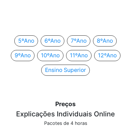
Em que ano estás?
Escolhe o teu ano de escolaridade e segue
automaticamente para o próximo passo.
5ºAno
6ºAno
7ºAno
8ºAno
9ºAno
10ºAno
11ºAno
12ºAno
Ensino Superior
Preços
Explicações Individuais Online
Pacotes de 4 horas