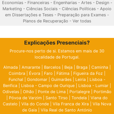
Economias
-
Financeiras
-
Engenharias
-
Artes
-
Design
-
Marketing
-
Ciências Sociais
-
Ciências Políticas
-
Apoio
em Dissertações e Teses
-
Preparação para Exames
-
Planos de Recuperação
-
Ver todas
Explicações Presenciais?
Procure-nos perto de si. Estamos em mais de 30
localidade de Portugal.
Almada
|
Amarante
|
Barcelos
|
Beja
|
Braga
|
Caminha
|
Coimbra
|
Évora
|
Faro
|
Fátima
|
Figueira da Foz
|
Funchal
|
Gondomar
|
Guimarães
|
Leiria
|
Lisboa -
Benfica
|
Lisboa - Campo de Ourique
|
Lisboa - Lumiar
|
Odivelas
|
Olhão
|
Ponte de Lima
|
Portalegre
|
Portimão
|
Póvoa de Varzim
|
Santo Tirso
|
Tondela
|
Viana do
Castelo
|
Vila do Conde
|
Vila Franca de Xira
|
Vila Nova
de Gaia
|
Vila Real de Santo António