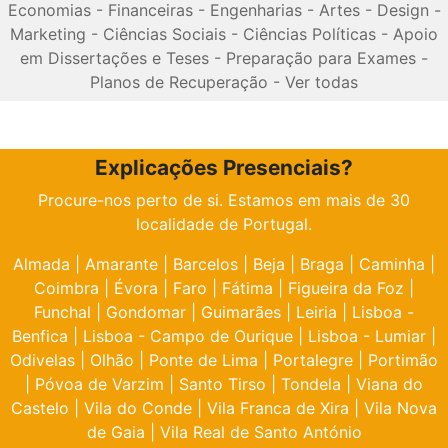
Economias
-
Financeiras
-
Engenharias
-
Artes
-
Design
-
Marketing
-
Ciências Sociais
-
Ciências Políticas
-
Apoio
em Dissertações e Teses
-
Preparação para Exames
-
Planos de Recuperação
-
Ver todas
Explicações Presenciais?
Procure-nos perto de si. Estamos em mais de 30
localidade de Portugal.
Almada
|
Amarante
|
Barcelos
|
Beja
|
Braga
|
Caminha
|
Coimbra
|
Évora
|
Faro
|
Fátima
|
Figueira da Foz
|
Funchal
|
Gondomar
|
Guimarães
|
Leiria
|
Lisboa -
Benfica
|
Lisboa - Campo de Ourique
|
Lisboa - Lumiar
|
Odivelas
|
Olhão
|
Ponte de Lima
|
Portalegre
|
Portimão
|
Póvoa de Varzim
|
Santo Tirso
|
Tondela
|
Viana do
Castelo
|
Vila do Conde
|
Vila Franca de Xira
|
Vila Nova
de Gaia
|
Vila Real de Santo António