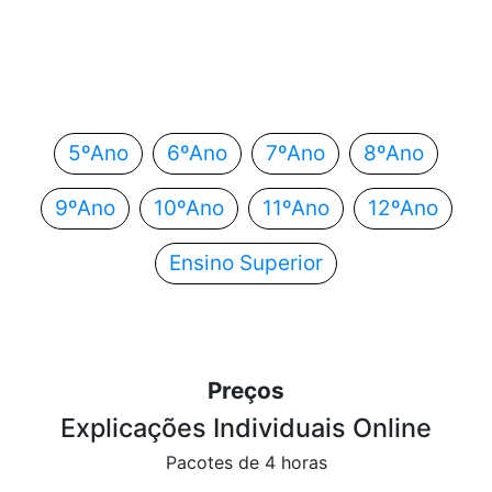
Em que ano estás?
Escolhe o teu ano de escolaridade e segue
automaticamente para o próximo passo.
5ºAno
6ºAno
7ºAno
8ºAno
9ºAno
10ºAno
11ºAno
12ºAno
Ensino Superior
Preços
Explicações Individuais Online
Pacotes de 4 horas