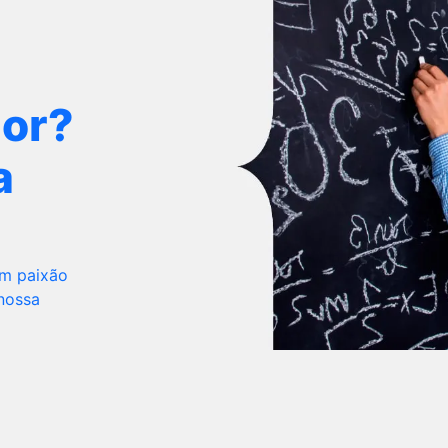
dor?
a
om paixão
 nossa