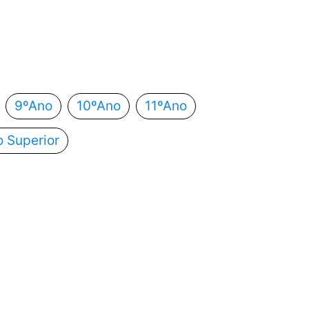
 estás?
utomaticamente para o próximo passo.
9ºAno
10ºAno
11ºAno
o Superior