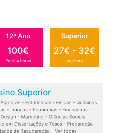
12º Ano
Superior
100€
27€ - 32€
Pack 4 horas
por hora
sino Superior
-
Álgebras
-
Estatísticas
-
Físicas
-
Químicas
cas
-
Línguas
-
Economias
-
Financeiras
-
-
Design
-
Marketing
-
Ciências Sociais
-
io em Dissertações e Teses
-
Preparação
lanos de Recuperação
-
Ver todas