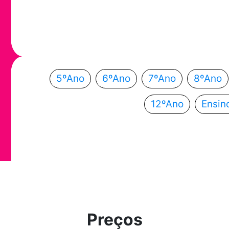
Em que ano
Escolhe o teu ano de escolaridade e segue a
5ºAno
6ºAno
7ºAno
8ºAno
12ºAno
Ensin
Preços