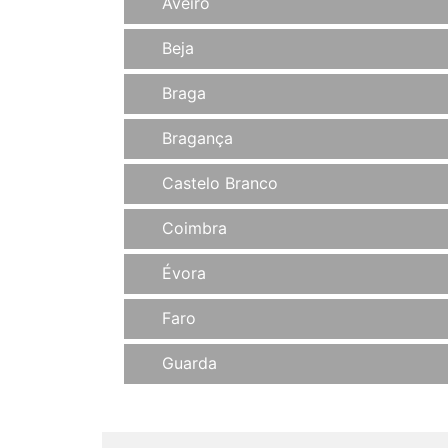
Aveiro
Beja
Braga
Bragança
Castelo Branco
Coimbra
Évora
Faro
Guarda