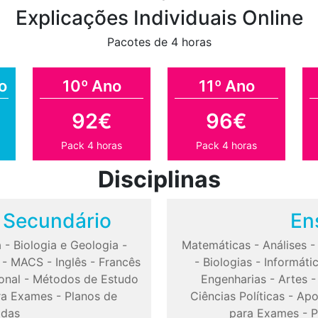
Explicações Individuais Online
Pacotes de 4 horas
o
10º Ano
11º Ano
92€
96€
Pack 4 horas
Pack 4 horas
Disciplinas
o Secundário
En
a
-
Biologia e Geologia
-
Matemáticas
-
Análises
-
MACS
-
Inglês
-
Francês
-
Biologias
-
Informáti
onal
-
Métodos de Estudo
Engenharias
-
Artes
ra Exames
-
Planos de
Ciências Políticas
-
Apo
odas
para Exames
-
P