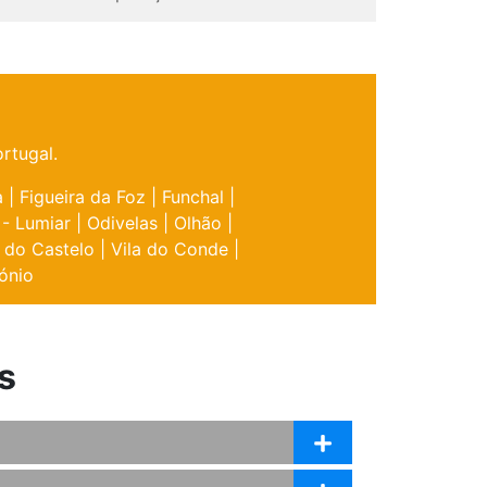
rtugal.
a
|
Figueira da Foz
|
Funchal
|
 - Lumiar
|
Odivelas
|
Olhão
|
 do Castelo
|
Vila do Conde
|
ónio
s