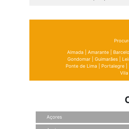
Procur
Almada
|
Amarante
|
Barcel
Gondomar
|
Guimarães
|
Lei
Ponte de Lima
|
Portalegre
|
Vila
Açores