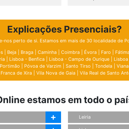
Explicações Presenciais?
e-nos perto de si. Estamos em mais de 30 localidade de Po
os
|
Beja
|
Braga
|
Caminha
|
Coimbra
|
Évora
|
Faro
|
Fátim
ria
|
Lisboa - Benfica
|
Lisboa - Campo de Ourique
|
Lisboa
Portimão
|
Póvoa de Varzim
|
Santo Tirso
|
Tondela
|
Viana
 Franca de Xira
|
Vila Nova de Gaia
|
Vila Real de Santo Ant
Online estamos em todo o paí
Leiria