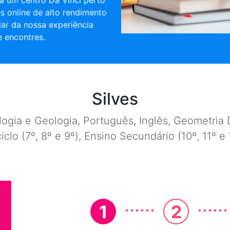
a um centro Da Vinci perto
es online de alto rendimento
iar da nossa experiência
 encontres.
Silves
ogia e Geologia, Português, Inglês, Geometria D
ciclo (7º, 8º e 9º), Ensino Secundário (10º, 11º 
......
......
1
2