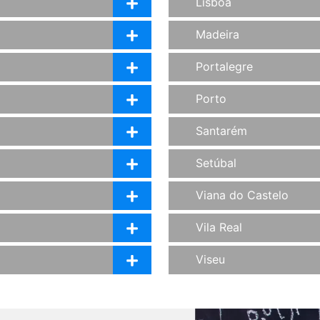
Lisboa
Madeira
Portalegre
Porto
Santarém
Setúbal
Viana do Castelo
Vila Real
Viseu