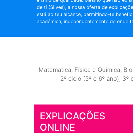
ensino de qualidade. Mesmo que não exist
de ti (Silves), a nossa oferta de explicaçõ
está ao teu alcance, permitindo-te benefic
académica, independentemente de onde te
Matemática, Física e Química, Biol
2º ciclo (5º e 6º ano), 3º 
EXPLICAÇÕES
ONLINE