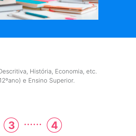
escritiva, História, Economia, etc.
e 12ºano) e Ensino Superior.
......
3
4