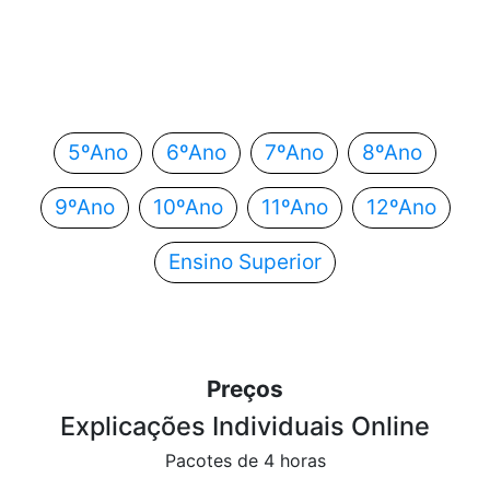
Em que ano estás?
Escolhe o teu ano de escolaridade e segue
automaticamente para o próximo passo.
5ºAno
6ºAno
7ºAno
8ºAno
9ºAno
10ºAno
11ºAno
12ºAno
Ensino Superior
Preços
Explicações Individuais Online
Pacotes de 4 horas