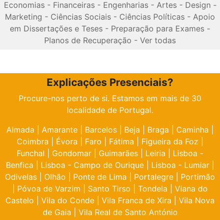
Economias
-
Financeiras
-
Engenharias
-
Artes
-
Design
-
Marketing
-
Ciências Sociais
-
Ciências Políticas
-
Apoio
em Dissertações e Teses
-
Preparação para Exames
-
Planos de Recuperação
-
Ver todas
Explicações Presenciais?
Procure-nos perto de si. Estamos em mais de 30
localidade de Portugal.
Almada
|
Amarante
|
Barcelos
|
Beja
|
Braga
|
Caminha
|
Coimbra
|
Évora
|
Faro
|
Fátima
|
Figueira da Foz
|
Funchal
|
Gondomar
|
Guimarães
|
Leiria
|
Lisboa -
Benfica
|
Lisboa - Campo de Ourique
|
Lisboa - Lumiar
|
Odivelas
|
Olhão
|
Ponte de Lima
|
Portalegre
|
Portimão
|
Póvoa de Varzim
|
Santo Tirso
|
Tondela
|
Viana do
Castelo
|
Vila do Conde
|
Vila Franca de Xira
|
Vila Nova
de Gaia
|
Vila Real de Santo António