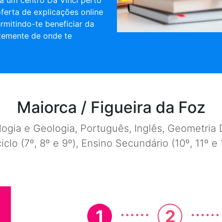
a um centro Da Vinci perto
oferta de explicações online
rmitindo-te beneficiar da
temente de onde te
Maiorca / Figueira da Foz
ogia e Geologia, Português, Inglês, Geometria D
ciclo (7º, 8º e 9º), Ensino Secundário (10º, 11º 
......
......
1
2