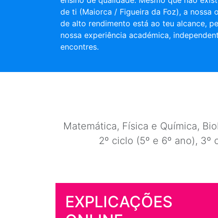
ensino de qualidade. Mesmo que não exist
de ti (Maiorca / Figueira da Foz), a nossa 
de alto rendimento está ao teu alcance, pe
nossa experiência académica, independen
encontres.
Matemática, Física e Química, Biol
2º ciclo (5º e 6º ano), 3º 
EXPLICAÇÕES