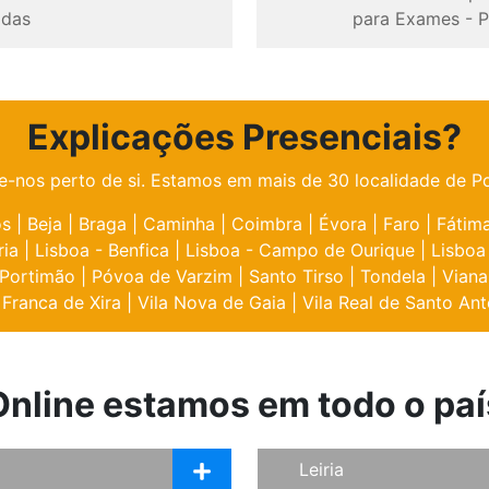
odas
para Exames
-
P
Explicações Presenciais?
e-nos perto de si. Estamos em mais de 30 localidade de Po
os
|
Beja
|
Braga
|
Caminha
|
Coimbra
|
Évora
|
Faro
|
Fátim
ria
|
Lisboa - Benfica
|
Lisboa - Campo de Ourique
|
Lisboa
Portimão
|
Póvoa de Varzim
|
Santo Tirso
|
Tondela
|
Viana
 Franca de Xira
|
Vila Nova de Gaia
|
Vila Real de Santo Ant
Online estamos em todo o paí
Leiria