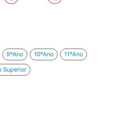
 estás?
utomaticamente para o próximo passo.
9ºAno
10ºAno
11ºAno
o Superior