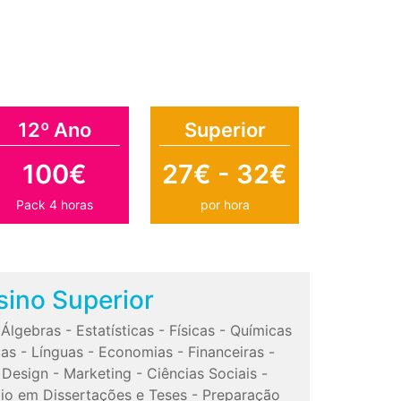
12º Ano
Superior
100€
27€ - 32€
Pack 4 horas
por hora
sino Superior
-
Álgebras
-
Estatísticas
-
Físicas
-
Químicas
cas
-
Línguas
-
Economias
-
Financeiras
-
-
Design
-
Marketing
-
Ciências Sociais
-
io em Dissertações e Teses
-
Preparação