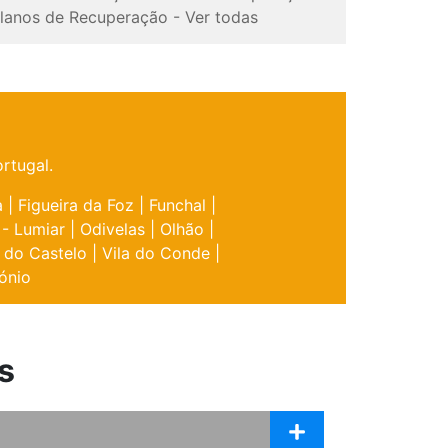
lanos de Recuperação
-
Ver todas
rtugal.
a
|
Figueira da Foz
|
Funchal
|
 - Lumiar
|
Odivelas
|
Olhão
|
 do Castelo
|
Vila do Conde
|
ónio
s