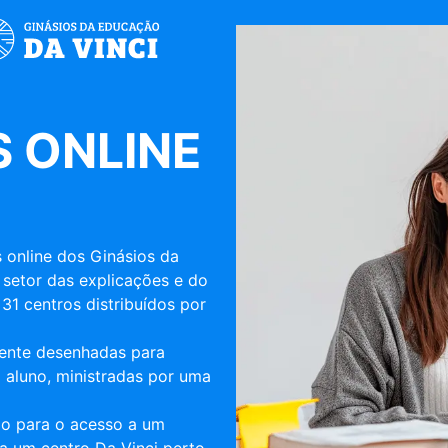
 ONLINE
 online dos Ginásios da
 setor das explicações e do
31 centros distribuídos por
mente desenhadas para
 aluno, ministradas por uma
ulo para o acesso a um