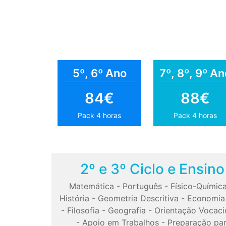
5º, 6º Ano
7º, 8º, 9º An
84€
88€
Pack 4 horas
Pack 4 horas
2º e 3º Ciclo e Ensin
Matemática
-
Português
-
Físico-Químic
História
-
Geometria Descritiva
-
Economia
-
Filosofia
-
Geografia
-
Orientação Vocaci
-
Apoio em Trabalhos
-
Preparação pa