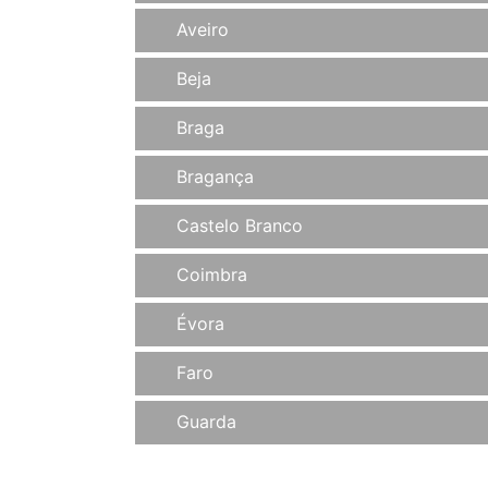
Aveiro
Beja
Braga
Bragança
Castelo Branco
Coimbra
Évora
Faro
Guarda