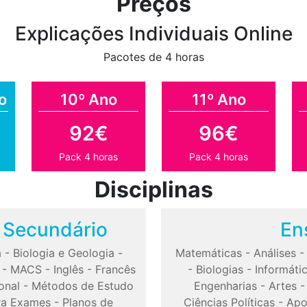
Preços
Explicações Individuais Online
Pacotes de 4 horas
o
10º Ano
11º Ano
92€
96€
Pack 4 horas
Pack 4 horas
Disciplinas
o Secundário
En
a
-
Biologia e Geologia
-
Matemáticas
-
Análises
-
MACS
-
Inglês
-
Francês
-
Biologias
-
Informáti
onal
-
Métodos de Estudo
Engenharias
-
Artes
ra Exames
-
Planos de
Ciências Políticas
-
Apo