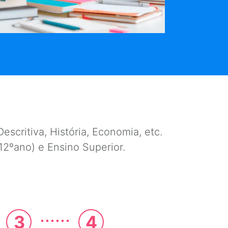
escritiva, História, Economia, etc.
e 12ºano) e Ensino Superior.
......
3
4