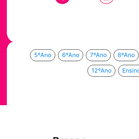
Em que ano
Escolhe o teu ano de escolaridade e segue a
5ºAno
6ºAno
7ºAno
8ºAno
12ºAno
Ensin