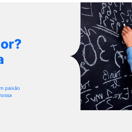
dor?
a
om paixão
 nossa