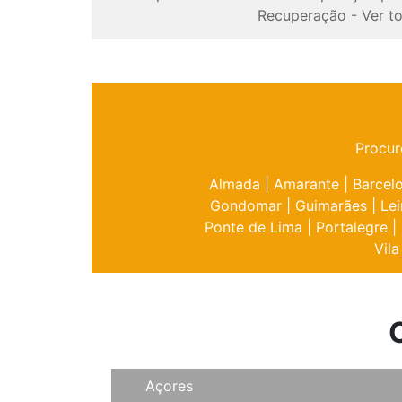
Recuperação
-
Ver t
Procur
Almada
|
Amarante
|
Barcel
Gondomar
|
Guimarães
|
Lei
Ponte de Lima
|
Portalegre
|
Vila
Açores