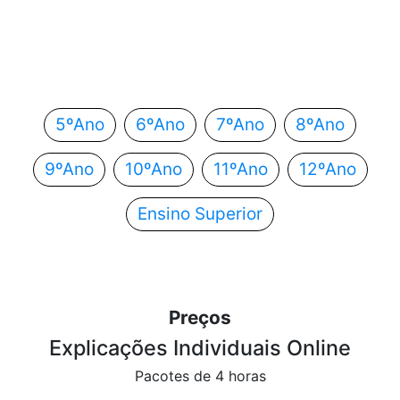
Em que ano estás?
Escolhe o teu ano de escolaridade e segue
automaticamente para o próximo passo.
5ºAno
6ºAno
7ºAno
8ºAno
9ºAno
10ºAno
11ºAno
12ºAno
Ensino Superior
Preços
Explicações Individuais Online
Pacotes de 4 horas