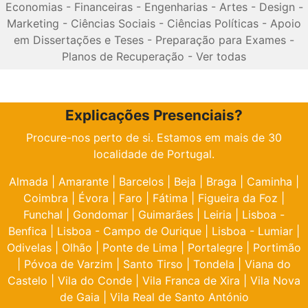
Economias
-
Financeiras
-
Engenharias
-
Artes
-
Design
-
Marketing
-
Ciências Sociais
-
Ciências Políticas
-
Apoio
em Dissertações e Teses
-
Preparação para Exames
-
Planos de Recuperação
-
Ver todas
Explicações Presenciais?
Procure-nos perto de si. Estamos em mais de 30
localidade de Portugal.
Almada
|
Amarante
|
Barcelos
|
Beja
|
Braga
|
Caminha
|
Coimbra
|
Évora
|
Faro
|
Fátima
|
Figueira da Foz
|
Funchal
|
Gondomar
|
Guimarães
|
Leiria
|
Lisboa -
Benfica
|
Lisboa - Campo de Ourique
|
Lisboa - Lumiar
|
Odivelas
|
Olhão
|
Ponte de Lima
|
Portalegre
|
Portimão
|
Póvoa de Varzim
|
Santo Tirso
|
Tondela
|
Viana do
Castelo
|
Vila do Conde
|
Vila Franca de Xira
|
Vila Nova
de Gaia
|
Vila Real de Santo António