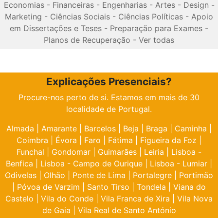
Economias
-
Financeiras
-
Engenharias
-
Artes
-
Design
-
Marketing
-
Ciências Sociais
-
Ciências Políticas
-
Apoio
em Dissertações e Teses
-
Preparação para Exames
-
Planos de Recuperação
-
Ver todas
Explicações Presenciais?
Procure-nos perto de si. Estamos em mais de 30
localidade de Portugal.
Almada
|
Amarante
|
Barcelos
|
Beja
|
Braga
|
Caminha
|
Coimbra
|
Évora
|
Faro
|
Fátima
|
Figueira da Foz
|
Funchal
|
Gondomar
|
Guimarães
|
Leiria
|
Lisboa -
Benfica
|
Lisboa - Campo de Ourique
|
Lisboa - Lumiar
|
Odivelas
|
Olhão
|
Ponte de Lima
|
Portalegre
|
Portimão
|
Póvoa de Varzim
|
Santo Tirso
|
Tondela
|
Viana do
Castelo
|
Vila do Conde
|
Vila Franca de Xira
|
Vila Nova
de Gaia
|
Vila Real de Santo António