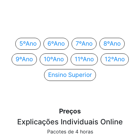
Em que ano estás?
Escolhe o teu ano de escolaridade e segue
automaticamente para o próximo passo.
5ºAno
6ºAno
7ºAno
8ºAno
9ºAno
10ºAno
11ºAno
12ºAno
Ensino Superior
Preços
Explicações Individuais Online
Pacotes de 4 horas