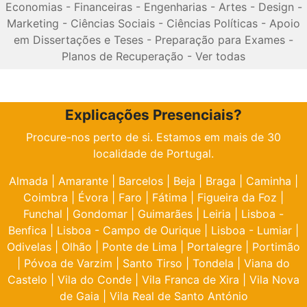
Economias
-
Financeiras
-
Engenharias
-
Artes
-
Design
-
Marketing
-
Ciências Sociais
-
Ciências Políticas
-
Apoio
em Dissertações e Teses
-
Preparação para Exames
-
Planos de Recuperação
-
Ver todas
Explicações Presenciais?
Procure-nos perto de si. Estamos em mais de 30
localidade de Portugal.
Almada
|
Amarante
|
Barcelos
|
Beja
|
Braga
|
Caminha
|
Coimbra
|
Évora
|
Faro
|
Fátima
|
Figueira da Foz
|
Funchal
|
Gondomar
|
Guimarães
|
Leiria
|
Lisboa -
Benfica
|
Lisboa - Campo de Ourique
|
Lisboa - Lumiar
|
Odivelas
|
Olhão
|
Ponte de Lima
|
Portalegre
|
Portimão
|
Póvoa de Varzim
|
Santo Tirso
|
Tondela
|
Viana do
Castelo
|
Vila do Conde
|
Vila Franca de Xira
|
Vila Nova
de Gaia
|
Vila Real de Santo António