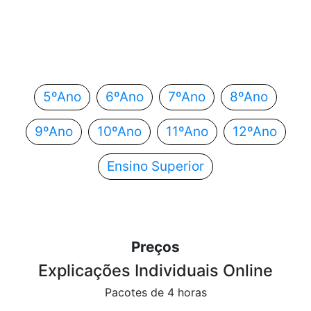
Em que ano estás?
Escolhe o teu ano de escolaridade e segue
automaticamente para o próximo passo.
5ºAno
6ºAno
7ºAno
8ºAno
9ºAno
10ºAno
11ºAno
12ºAno
Ensino Superior
Preços
Explicações Individuais Online
Pacotes de 4 horas