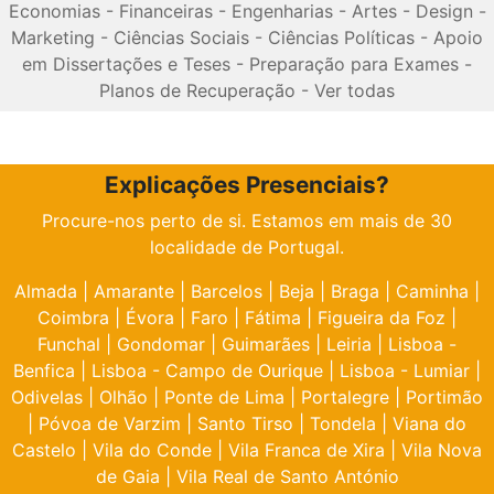
Economias
-
Financeiras
-
Engenharias
-
Artes
-
Design
-
Marketing
-
Ciências Sociais
-
Ciências Políticas
-
Apoio
em Dissertações e Teses
-
Preparação para Exames
-
Planos de Recuperação
-
Ver todas
Explicações Presenciais?
Procure-nos perto de si. Estamos em mais de 30
localidade de Portugal.
Almada
|
Amarante
|
Barcelos
|
Beja
|
Braga
|
Caminha
|
Coimbra
|
Évora
|
Faro
|
Fátima
|
Figueira da Foz
|
Funchal
|
Gondomar
|
Guimarães
|
Leiria
|
Lisboa -
Benfica
|
Lisboa - Campo de Ourique
|
Lisboa - Lumiar
|
Odivelas
|
Olhão
|
Ponte de Lima
|
Portalegre
|
Portimão
|
Póvoa de Varzim
|
Santo Tirso
|
Tondela
|
Viana do
Castelo
|
Vila do Conde
|
Vila Franca de Xira
|
Vila Nova
de Gaia
|
Vila Real de Santo António