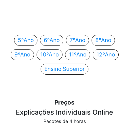
Em que ano estás?
Escolhe o teu ano de escolaridade e segue
automaticamente para o próximo passo.
5ºAno
6ºAno
7ºAno
8ºAno
9ºAno
10ºAno
11ºAno
12ºAno
Ensino Superior
Preços
Explicações Individuais Online
Pacotes de 4 horas