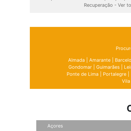
Recuperação
-
Ver t
Procur
Almada
|
Amarante
|
Barcel
Gondomar
|
Guimarães
|
Lei
Ponte de Lima
|
Portalegre
|
Vila
Açores