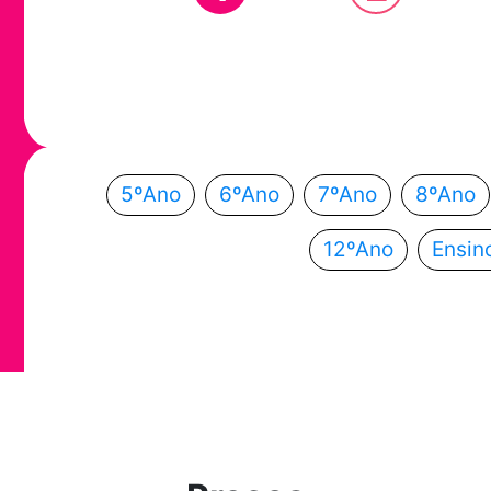
Em que ano
Escolhe o teu ano de escolaridade e segue a
5ºAno
6ºAno
7ºAno
8ºAno
12ºAno
Ensin