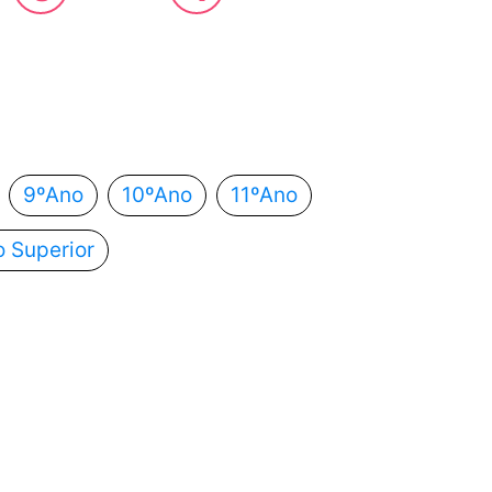
 estás?
utomaticamente para o próximo passo.
9ºAno
10ºAno
11ºAno
o Superior