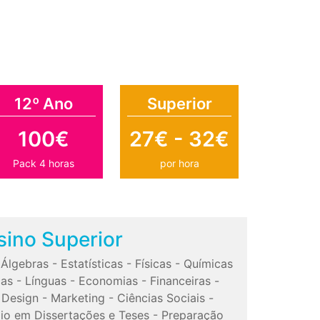
12º Ano
Superior
100€
27€ - 32€
Pack 4 horas
por hora
sino Superior
-
Álgebras
-
Estatísticas
-
Físicas
-
Químicas
cas
-
Línguas
-
Economias
-
Financeiras
-
-
Design
-
Marketing
-
Ciências Sociais
-
io em Dissertações e Teses
-
Preparação