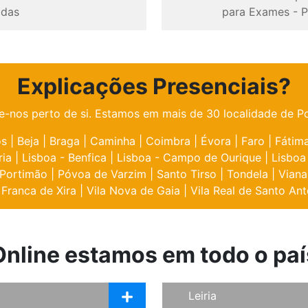
odas
para Exames
-
P
Explicações Presenciais?
e-nos perto de si. Estamos em mais de 30 localidade de Po
os
|
Beja
|
Braga
|
Caminha
|
Coimbra
|
Évora
|
Faro
|
Fátim
ria
|
Lisboa - Benfica
|
Lisboa - Campo de Ourique
|
Lisboa
Portimão
|
Póvoa de Varzim
|
Santo Tirso
|
Tondela
|
Viana
 Franca de Xira
|
Vila Nova de Gaia
|
Vila Real de Santo Ant
Online estamos em todo o paí
Leiria