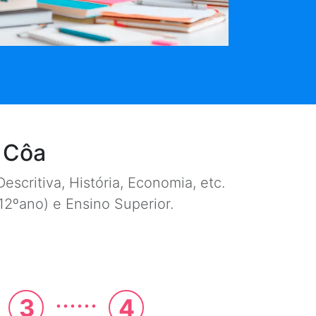
z Côa
escritiva, História, Economia, etc.
e 12ºano) e Ensino Superior.
......
3
4