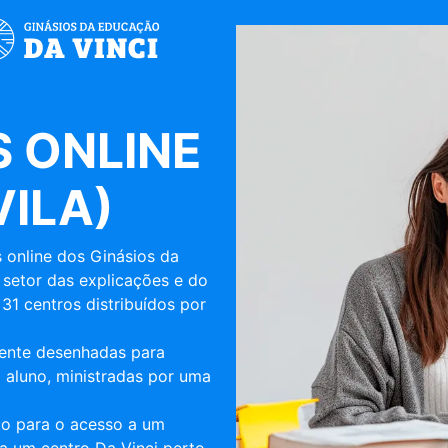
 ONLINE
ILA)
 online dos Ginásios da
 setor das explicações e do
31 centros distribuídos por
mente desenhadas para
 aluno, ministradas por uma
ulo para o acesso a um