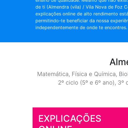
ensino de qualidade. Mesmo que não exist
de ti (Almendra (vila) / Vila Nova de Foz 
explicações online de alto rendimento está
permitindo-te beneficiar da nossa experiê
independentemente de onde te encontres.
Alme
Matemática, Física e Química, Biol
2º ciclo (5º e 6º ano), 3º 
EXPLICAÇÕES