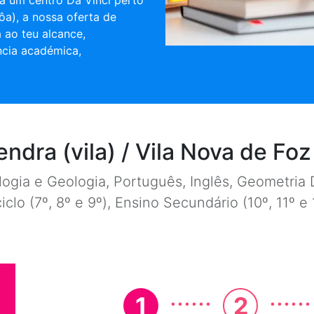
a um centro Da Vinci perto
Côa), a nossa oferta de
 ao teu alcance,
ncia académica,
ndra (vila) / Vila Nova de Fo
ogia e Geologia, Português, Inglês, Geometria D
ciclo (7º, 8º e 9º), Ensino Secundário (10º, 11º 
......
......
1
2