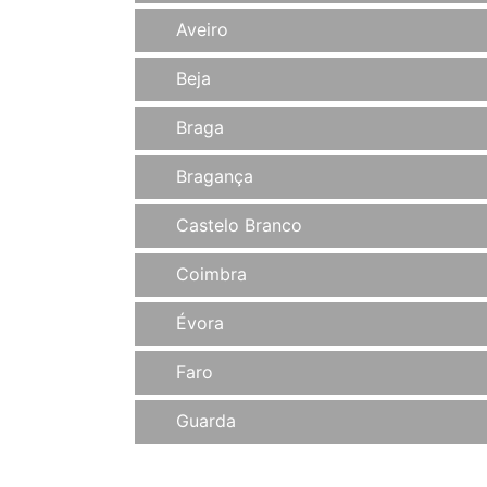
Aveiro
Beja
Braga
Bragança
Castelo Branco
Coimbra
Évora
Faro
Guarda