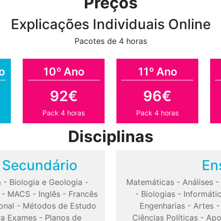
Preços
Explicações Individuais Online
Pacotes de 4 horas
o
10º Ano
11º Ano
92€
96€
Pack 4 horas
Pack 4 horas
Disciplinas
o Secundário
En
a
-
Biologia e Geologia
-
Matemáticas
-
Análises
-
MACS
-
Inglês
-
Francês
-
Biologias
-
Informáti
onal
-
Métodos de Estudo
Engenharias
-
Artes
ra Exames
-
Planos de
Ciências Políticas
-
Apo