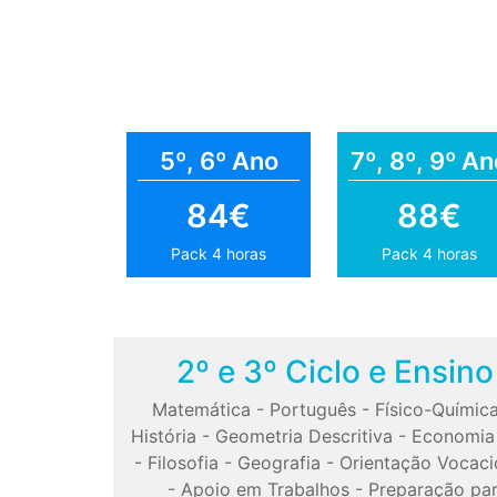
5º, 6º Ano
7º, 8º, 9º An
84€
88€
Pack 4 horas
Pack 4 horas
2º e 3º Ciclo e Ensin
Matemática
-
Português
-
Físico-Químic
História
-
Geometria Descritiva
-
Economia
-
Filosofia
-
Geografia
-
Orientação Vocaci
-
Apoio em Trabalhos
-
Preparação pa