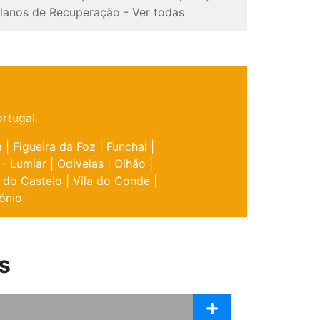
lanos de Recuperação
-
Ver todas
rtugal.
a
|
Figueira da Foz
|
Funchal
|
 - Lumiar
|
Odivelas
|
Olhão
|
 do Castelo
|
Vila do Conde
|
ónio
s