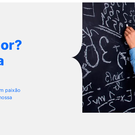
dor?
a
om paixão
 nossa