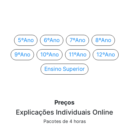
Em que ano estás?
Escolhe o teu ano de escolaridade e segue
automaticamente para o próximo passo.
5ºAno
6ºAno
7ºAno
8ºAno
9ºAno
10ºAno
11ºAno
12ºAno
Ensino Superior
Preços
Explicações Individuais Online
Pacotes de 4 horas