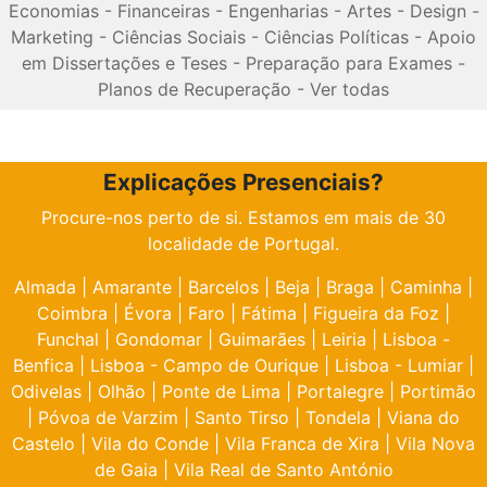
Economias
-
Financeiras
-
Engenharias
-
Artes
-
Design
-
Marketing
-
Ciências Sociais
-
Ciências Políticas
-
Apoio
em Dissertações e Teses
-
Preparação para Exames
-
Planos de Recuperação
-
Ver todas
Explicações Presenciais?
Procure-nos perto de si. Estamos em mais de 30
localidade de Portugal.
Almada
|
Amarante
|
Barcelos
|
Beja
|
Braga
|
Caminha
|
Coimbra
|
Évora
|
Faro
|
Fátima
|
Figueira da Foz
|
Funchal
|
Gondomar
|
Guimarães
|
Leiria
|
Lisboa -
Benfica
|
Lisboa - Campo de Ourique
|
Lisboa - Lumiar
|
Odivelas
|
Olhão
|
Ponte de Lima
|
Portalegre
|
Portimão
|
Póvoa de Varzim
|
Santo Tirso
|
Tondela
|
Viana do
Castelo
|
Vila do Conde
|
Vila Franca de Xira
|
Vila Nova
de Gaia
|
Vila Real de Santo António