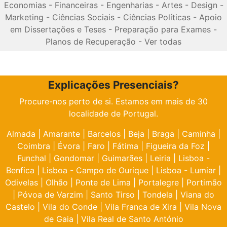
Economias
-
Financeiras
-
Engenharias
-
Artes
-
Design
-
Marketing
-
Ciências Sociais
-
Ciências Políticas
-
Apoio
em Dissertações e Teses
-
Preparação para Exames
-
Planos de Recuperação
-
Ver todas
Explicações Presenciais?
Procure-nos perto de si. Estamos em mais de 30
localidade de Portugal.
Almada
|
Amarante
|
Barcelos
|
Beja
|
Braga
|
Caminha
|
Coimbra
|
Évora
|
Faro
|
Fátima
|
Figueira da Foz
|
Funchal
|
Gondomar
|
Guimarães
|
Leiria
|
Lisboa -
Benfica
|
Lisboa - Campo de Ourique
|
Lisboa - Lumiar
|
Odivelas
|
Olhão
|
Ponte de Lima
|
Portalegre
|
Portimão
|
Póvoa de Varzim
|
Santo Tirso
|
Tondela
|
Viana do
Castelo
|
Vila do Conde
|
Vila Franca de Xira
|
Vila Nova
de Gaia
|
Vila Real de Santo António