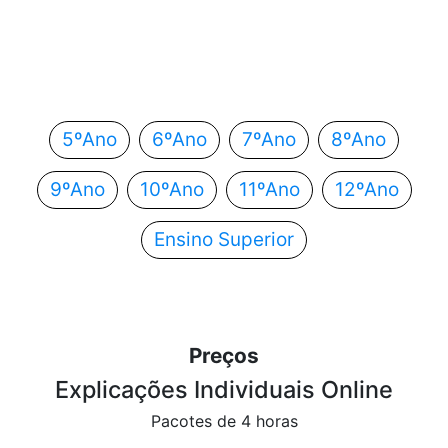
Em que ano estás?
Escolhe o teu ano de escolaridade e segue
automaticamente para o próximo passo.
5ºAno
6ºAno
7ºAno
8ºAno
9ºAno
10ºAno
11ºAno
12ºAno
Ensino Superior
Preços
Explicações Individuais Online
Pacotes de 4 horas