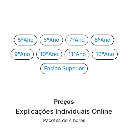
Em que ano estás?
Escolhe o teu ano de escolaridade e segue
automaticamente para o próximo passo.
5ºAno
6ºAno
7ºAno
8ºAno
9ºAno
10ºAno
11ºAno
12ºAno
Ensino Superior
Preços
Explicações Individuais Online
Pacotes de 4 horas