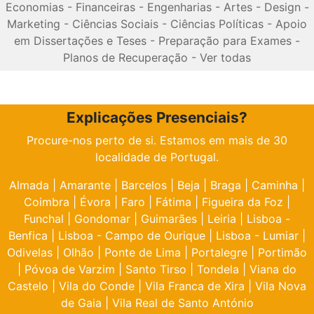
Economias
-
Financeiras
-
Engenharias
-
Artes
-
Design
-
Marketing
-
Ciências Sociais
-
Ciências Políticas
-
Apoio
em Dissertações e Teses
-
Preparação para Exames
-
Planos de Recuperação
-
Ver todas
Explicações Presenciais?
Procure-nos perto de si. Estamos em mais de 30
localidade de Portugal.
Almada
|
Amarante
|
Barcelos
|
Beja
|
Braga
|
Caminha
|
Coimbra
|
Évora
|
Faro
|
Fátima
|
Figueira da Foz
|
Funchal
|
Gondomar
|
Guimarães
|
Leiria
|
Lisboa -
Benfica
|
Lisboa - Campo de Ourique
|
Lisboa - Lumiar
|
Odivelas
|
Olhão
|
Ponte de Lima
|
Portalegre
|
Portimão
|
Póvoa de Varzim
|
Santo Tirso
|
Tondela
|
Viana do
Castelo
|
Vila do Conde
|
Vila Franca de Xira
|
Vila Nova
de Gaia
|
Vila Real de Santo António