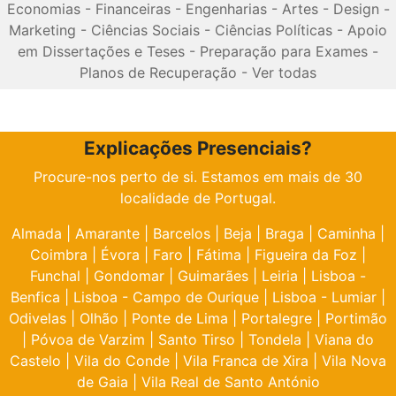
Economias
-
Financeiras
-
Engenharias
-
Artes
-
Design
-
Marketing
-
Ciências Sociais
-
Ciências Políticas
-
Apoio
em Dissertações e Teses
-
Preparação para Exames
-
Planos de Recuperação
-
Ver todas
Explicações Presenciais?
Procure-nos perto de si. Estamos em mais de 30
localidade de Portugal.
Almada
|
Amarante
|
Barcelos
|
Beja
|
Braga
|
Caminha
|
Coimbra
|
Évora
|
Faro
|
Fátima
|
Figueira da Foz
|
Funchal
|
Gondomar
|
Guimarães
|
Leiria
|
Lisboa -
Benfica
|
Lisboa - Campo de Ourique
|
Lisboa - Lumiar
|
Odivelas
|
Olhão
|
Ponte de Lima
|
Portalegre
|
Portimão
|
Póvoa de Varzim
|
Santo Tirso
|
Tondela
|
Viana do
Castelo
|
Vila do Conde
|
Vila Franca de Xira
|
Vila Nova
de Gaia
|
Vila Real de Santo António