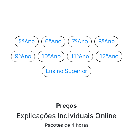
Em que ano estás?
Escolhe o teu ano de escolaridade e segue
automaticamente para o próximo passo.
5ºAno
6ºAno
7ºAno
8ºAno
9ºAno
10ºAno
11ºAno
12ºAno
Ensino Superior
Preços
Explicações Individuais Online
Pacotes de 4 horas