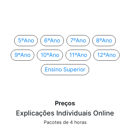
Em que ano estás?
Escolhe o teu ano de escolaridade e segue
automaticamente para o próximo passo.
5ºAno
6ºAno
7ºAno
8ºAno
9ºAno
10ºAno
11ºAno
12ºAno
Ensino Superior
Preços
Explicações Individuais Online
Pacotes de 4 horas