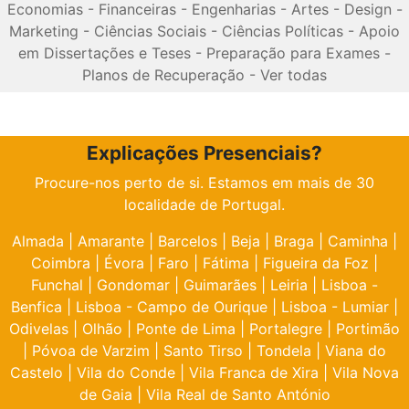
Economias
-
Financeiras
-
Engenharias
-
Artes
-
Design
-
Marketing
-
Ciências Sociais
-
Ciências Políticas
-
Apoio
em Dissertações e Teses
-
Preparação para Exames
-
Planos de Recuperação
-
Ver todas
Explicações Presenciais?
Procure-nos perto de si. Estamos em mais de 30
localidade de Portugal.
Almada
|
Amarante
|
Barcelos
|
Beja
|
Braga
|
Caminha
|
Coimbra
|
Évora
|
Faro
|
Fátima
|
Figueira da Foz
|
Funchal
|
Gondomar
|
Guimarães
|
Leiria
|
Lisboa -
Benfica
|
Lisboa - Campo de Ourique
|
Lisboa - Lumiar
|
Odivelas
|
Olhão
|
Ponte de Lima
|
Portalegre
|
Portimão
|
Póvoa de Varzim
|
Santo Tirso
|
Tondela
|
Viana do
Castelo
|
Vila do Conde
|
Vila Franca de Xira
|
Vila Nova
de Gaia
|
Vila Real de Santo António