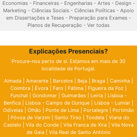
Economias
-
Financeiras
-
Engenharias
-
Artes
-
Design
-
Marketing
-
Ciências Sociais
-
Ciências Políticas
-
Apoio
em Dissertações e Teses
-
Preparação para Exames
-
Planos de Recuperação
-
Ver todas
Explicações Presenciais?
Procure-nos perto de si. Estamos em mais de 30
localidade de Portugal.
Almada
|
Amarante
|
Barcelos
|
Beja
|
Braga
|
Caminha
|
Coimbra
|
Évora
|
Faro
|
Fátima
|
Figueira da Foz
|
Funchal
|
Gondomar
|
Guimarães
|
Leiria
|
Lisboa -
Benfica
|
Lisboa - Campo de Ourique
|
Lisboa - Lumiar
|
Odivelas
|
Olhão
|
Ponte de Lima
|
Portalegre
|
Portimão
|
Póvoa de Varzim
|
Santo Tirso
|
Tondela
|
Viana do
Castelo
|
Vila do Conde
|
Vila Franca de Xira
|
Vila Nova
de Gaia
|
Vila Real de Santo António