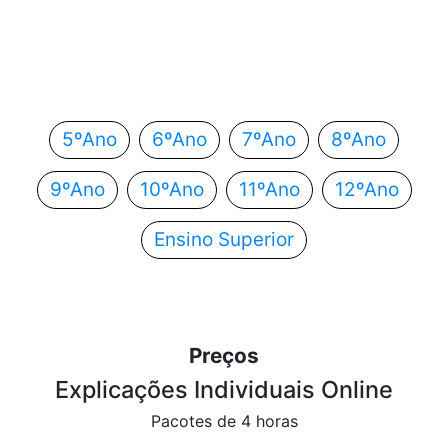
Em que ano estás?
Escolhe o teu ano de escolaridade e segue
automaticamente para o próximo passo.
5ºAno
6ºAno
7ºAno
8ºAno
9ºAno
10ºAno
11ºAno
12ºAno
Ensino Superior
Preços
Explicações Individuais Online
Pacotes de 4 horas