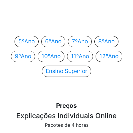
Em que ano estás?
Escolhe o teu ano de escolaridade e segue
automaticamente para o próximo passo.
5ºAno
6ºAno
7ºAno
8ºAno
9ºAno
10ºAno
11ºAno
12ºAno
Ensino Superior
Preços
Explicações Individuais Online
Pacotes de 4 horas