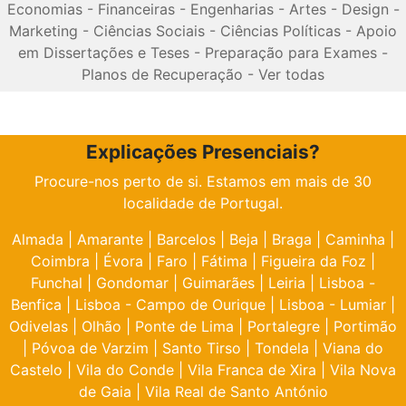
Economias
-
Financeiras
-
Engenharias
-
Artes
-
Design
-
Marketing
-
Ciências Sociais
-
Ciências Políticas
-
Apoio
em Dissertações e Teses
-
Preparação para Exames
-
Planos de Recuperação
-
Ver todas
Explicações Presenciais?
Procure-nos perto de si. Estamos em mais de 30
localidade de Portugal.
Almada
|
Amarante
|
Barcelos
|
Beja
|
Braga
|
Caminha
|
Coimbra
|
Évora
|
Faro
|
Fátima
|
Figueira da Foz
|
Funchal
|
Gondomar
|
Guimarães
|
Leiria
|
Lisboa -
Benfica
|
Lisboa - Campo de Ourique
|
Lisboa - Lumiar
|
Odivelas
|
Olhão
|
Ponte de Lima
|
Portalegre
|
Portimão
|
Póvoa de Varzim
|
Santo Tirso
|
Tondela
|
Viana do
Castelo
|
Vila do Conde
|
Vila Franca de Xira
|
Vila Nova
de Gaia
|
Vila Real de Santo António