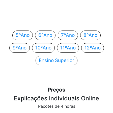
Em que ano estás?
Escolhe o teu ano de escolaridade e segue
automaticamente para o próximo passo.
5ºAno
6ºAno
7ºAno
8ºAno
9ºAno
10ºAno
11ºAno
12ºAno
Ensino Superior
Preços
Explicações Individuais Online
Pacotes de 4 horas