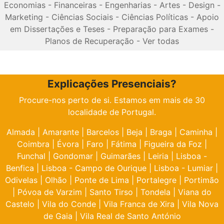
Economias
-
Financeiras
-
Engenharias
-
Artes
-
Design
-
Marketing
-
Ciências Sociais
-
Ciências Políticas
-
Apoio
em Dissertações e Teses
-
Preparação para Exames
-
Planos de Recuperação
-
Ver todas
Explicações Presenciais?
Procure-nos perto de si. Estamos em mais de 30
localidade de Portugal.
Almada
|
Amarante
|
Barcelos
|
Beja
|
Braga
|
Caminha
|
Coimbra
|
Évora
|
Faro
|
Fátima
|
Figueira da Foz
|
Funchal
|
Gondomar
|
Guimarães
|
Leiria
|
Lisboa -
Benfica
|
Lisboa - Campo de Ourique
|
Lisboa - Lumiar
|
Odivelas
|
Olhão
|
Ponte de Lima
|
Portalegre
|
Portimão
|
Póvoa de Varzim
|
Santo Tirso
|
Tondela
|
Viana do
Castelo
|
Vila do Conde
|
Vila Franca de Xira
|
Vila Nova
de Gaia
|
Vila Real de Santo António