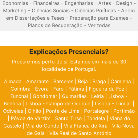
Economias
-
Financeiras
-
Engenharias
-
Artes
-
Design
-
Marketing
-
Ciências Sociais
-
Ciências Políticas
-
Apoio
em Dissertações e Teses
-
Preparação para Exames
-
Planos de Recuperação
-
Ver todas
Explicações Presenciais?
Procure-nos perto de si. Estamos em mais de 30
localidade de Portugal.
Almada
|
Amarante
|
Barcelos
|
Beja
|
Braga
|
Caminha
|
Coimbra
|
Évora
|
Faro
|
Fátima
|
Figueira da Foz
|
Funchal
|
Gondomar
|
Guimarães
|
Leiria
|
Lisboa -
Benfica
|
Lisboa - Campo de Ourique
|
Lisboa - Lumiar
|
Odivelas
|
Olhão
|
Ponte de Lima
|
Portalegre
|
Portimão
|
Póvoa de Varzim
|
Santo Tirso
|
Tondela
|
Viana do
Castelo
|
Vila do Conde
|
Vila Franca de Xira
|
Vila Nova
de Gaia
|
Vila Real de Santo António