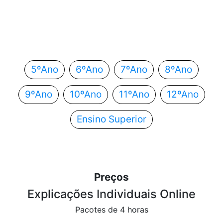
Em que ano estás?
Escolhe o teu ano de escolaridade e segue
automaticamente para o próximo passo.
5ºAno
6ºAno
7ºAno
8ºAno
9ºAno
10ºAno
11ºAno
12ºAno
Ensino Superior
Preços
Explicações Individuais Online
Pacotes de 4 horas