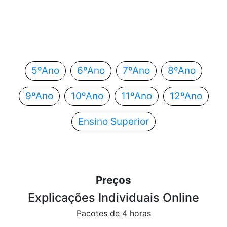
Em que ano estás?
Escolhe o teu ano de escolaridade e segue
automaticamente para o próximo passo.
5ºAno
6ºAno
7ºAno
8ºAno
9ºAno
10ºAno
11ºAno
12ºAno
Ensino Superior
Preços
Explicações Individuais Online
Pacotes de 4 horas