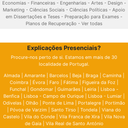
Economias
-
Financeiras
-
Engenharias
-
Artes
-
Design
-
Marketing
-
Ciências Sociais
-
Ciências Políticas
-
Apoio
em Dissertações e Teses
-
Preparação para Exames
-
Planos de Recuperação
-
Ver todas
Explicações Presenciais?
Procure-nos perto de si. Estamos em mais de 30
localidade de Portugal.
Almada
|
Amarante
|
Barcelos
|
Beja
|
Braga
|
Caminha
|
Coimbra
|
Évora
|
Faro
|
Fátima
|
Figueira da Foz
|
Funchal
|
Gondomar
|
Guimarães
|
Leiria
|
Lisboa -
Benfica
|
Lisboa - Campo de Ourique
|
Lisboa - Lumiar
|
Odivelas
|
Olhão
|
Ponte de Lima
|
Portalegre
|
Portimão
|
Póvoa de Varzim
|
Santo Tirso
|
Tondela
|
Viana do
Castelo
|
Vila do Conde
|
Vila Franca de Xira
|
Vila Nova
de Gaia
|
Vila Real de Santo António