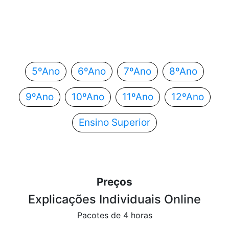
Em que ano estás?
Escolhe o teu ano de escolaridade e segue
automaticamente para o próximo passo.
5ºAno
6ºAno
7ºAno
8ºAno
9ºAno
10ºAno
11ºAno
12ºAno
Ensino Superior
Preços
Explicações Individuais Online
Pacotes de 4 horas