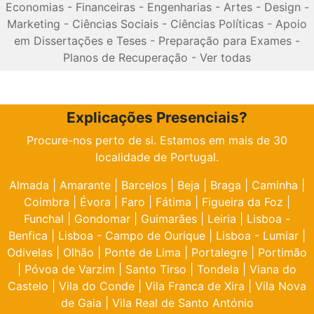
Economias
-
Financeiras
-
Engenharias
-
Artes
-
Design
-
Marketing
-
Ciências Sociais
-
Ciências Políticas
-
Apoio
em Dissertações e Teses
-
Preparação para Exames
-
Planos de Recuperação
-
Ver todas
Explicações Presenciais?
Procure-nos perto de si. Estamos em mais de 30
localidade de Portugal.
Almada
|
Amarante
|
Barcelos
|
Beja
|
Braga
|
Caminha
|
Coimbra
|
Évora
|
Faro
|
Fátima
|
Figueira da Foz
|
Funchal
|
Gondomar
|
Guimarães
|
Leiria
|
Lisboa -
Benfica
|
Lisboa - Campo de Ourique
|
Lisboa - Lumiar
|
Odivelas
|
Olhão
|
Ponte de Lima
|
Portalegre
|
Portimão
|
Póvoa de Varzim
|
Santo Tirso
|
Tondela
|
Viana do
Castelo
|
Vila do Conde
|
Vila Franca de Xira
|
Vila Nova
de Gaia
|
Vila Real de Santo António