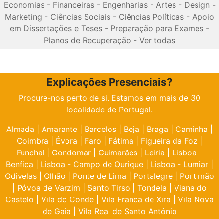
Economias
-
Financeiras
-
Engenharias
-
Artes
-
Design
-
Marketing
-
Ciências Sociais
-
Ciências Políticas
-
Apoio
em Dissertações e Teses
-
Preparação para Exames
-
Planos de Recuperação
-
Ver todas
Explicações Presenciais?
Procure-nos perto de si. Estamos em mais de 30
localidade de Portugal.
Almada
|
Amarante
|
Barcelos
|
Beja
|
Braga
|
Caminha
|
Coimbra
|
Évora
|
Faro
|
Fátima
|
Figueira da Foz
|
Funchal
|
Gondomar
|
Guimarães
|
Leiria
|
Lisboa -
Benfica
|
Lisboa - Campo de Ourique
|
Lisboa - Lumiar
|
Odivelas
|
Olhão
|
Ponte de Lima
|
Portalegre
|
Portimão
|
Póvoa de Varzim
|
Santo Tirso
|
Tondela
|
Viana do
Castelo
|
Vila do Conde
|
Vila Franca de Xira
|
Vila Nova
de Gaia
|
Vila Real de Santo António