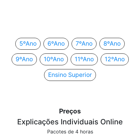
Em que ano estás?
Escolhe o teu ano de escolaridade e segue
automaticamente para o próximo passo.
5ºAno
6ºAno
7ºAno
8ºAno
9ºAno
10ºAno
11ºAno
12ºAno
Ensino Superior
Preços
Explicações Individuais Online
Pacotes de 4 horas