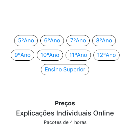
Em que ano estás?
Escolhe o teu ano de escolaridade e segue
automaticamente para o próximo passo.
5ºAno
6ºAno
7ºAno
8ºAno
9ºAno
10ºAno
11ºAno
12ºAno
Ensino Superior
Preços
Explicações Individuais Online
Pacotes de 4 horas