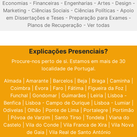
Economias
-
Financeiras
-
Engenharias
-
Artes
-
Design
-
Marketing
-
Ciências Sociais
-
Ciências Políticas
-
Apoio
em Dissertações e Teses
-
Preparação para Exames
-
Planos de Recuperação
-
Ver todas
Explicações Presenciais?
Procure-nos perto de si. Estamos em mais de 30
localidade de Portugal.
Almada
|
Amarante
|
Barcelos
|
Beja
|
Braga
|
Caminha
|
Coimbra
|
Évora
|
Faro
|
Fátima
|
Figueira da Foz
|
Funchal
|
Gondomar
|
Guimarães
|
Leiria
|
Lisboa -
Benfica
|
Lisboa - Campo de Ourique
|
Lisboa - Lumiar
|
Odivelas
|
Olhão
|
Ponte de Lima
|
Portalegre
|
Portimão
|
Póvoa de Varzim
|
Santo Tirso
|
Tondela
|
Viana do
Castelo
|
Vila do Conde
|
Vila Franca de Xira
|
Vila Nova
de Gaia
|
Vila Real de Santo António