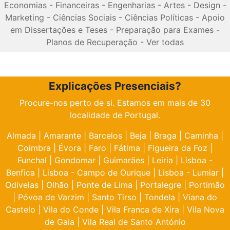
Economias
-
Financeiras
-
Engenharias
-
Artes
-
Design
-
Marketing
-
Ciências Sociais
-
Ciências Políticas
-
Apoio
em Dissertações e Teses
-
Preparação para Exames
-
Planos de Recuperação
-
Ver todas
Explicações Presenciais?
Procure-nos perto de si. Estamos em mais de 30
localidade de Portugal.
Almada
|
Amarante
|
Barcelos
|
Beja
|
Braga
|
Caminha
|
Coimbra
|
Évora
|
Faro
|
Fátima
|
Figueira da Foz
|
Funchal
|
Gondomar
|
Guimarães
|
Leiria
|
Lisboa -
Benfica
|
Lisboa - Campo de Ourique
|
Lisboa - Lumiar
|
Odivelas
|
Olhão
|
Ponte de Lima
|
Portalegre
|
Portimão
|
Póvoa de Varzim
|
Santo Tirso
|
Tondela
|
Viana do
Castelo
|
Vila do Conde
|
Vila Franca de Xira
|
Vila Nova
de Gaia
|
Vila Real de Santo António