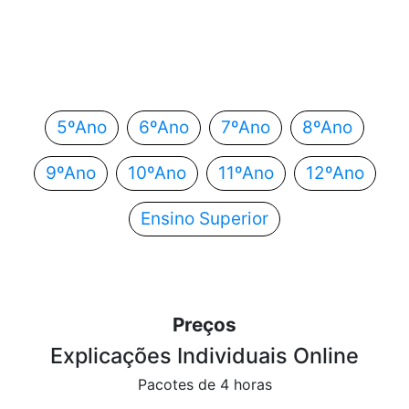
Em que ano estás?
Escolhe o teu ano de escolaridade e segue
automaticamente para o próximo passo.
5ºAno
6ºAno
7ºAno
8ºAno
9ºAno
10ºAno
11ºAno
12ºAno
Ensino Superior
Preços
Explicações Individuais Online
Pacotes de 4 horas