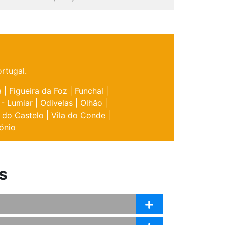
rtugal.
a
|
Figueira da Foz
|
Funchal
|
 - Lumiar
|
Odivelas
|
Olhão
|
 do Castelo
|
Vila do Conde
|
ónio
s