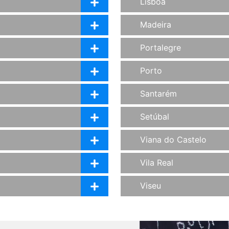
Lisboa
Madeira
Portalegre
Porto
Santarém
Setúbal
Viana do Castelo
Vila Real
Viseu