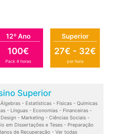
12º Ano
Superior
100€
27€ - 32€
Pack 4 horas
por hora
sino Superior
-
Álgebras
-
Estatísticas
-
Físicas
-
Químicas
cas
-
Línguas
-
Economias
-
Financeiras
-
-
Design
-
Marketing
-
Ciências Sociais
-
io em Dissertações e Teses
-
Preparação
lanos de Recuperação
-
Ver todas