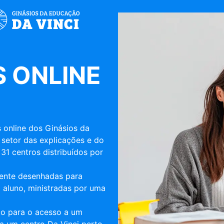
 ONLINE
 online dos Ginásios da
 setor das explicações e do
31 centros distribuídos por
mente desenhadas para
 aluno, ministradas por uma
ulo para o acesso a um