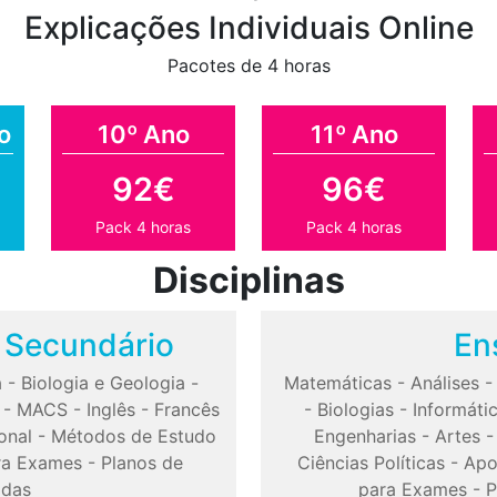
Explicações Individuais Online
Pacotes de 4 horas
o
10º Ano
11º Ano
92€
96€
Pack 4 horas
Pack 4 horas
Disciplinas
o Secundário
En
a
-
Biologia e Geologia
-
Matemáticas
-
Análises
-
MACS
-
Inglês
-
Francês
-
Biologias
-
Informáti
onal
-
Métodos de Estudo
Engenharias
-
Artes
ra Exames
-
Planos de
Ciências Políticas
-
Apo
odas
para Exames
-
P