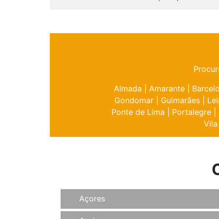
Procur
Almada
|
Amarante
|
Barcel
Gondomar
|
Guimarães
|
Lei
Ponte de Lima
|
Portalegre
|
Vila
Açores