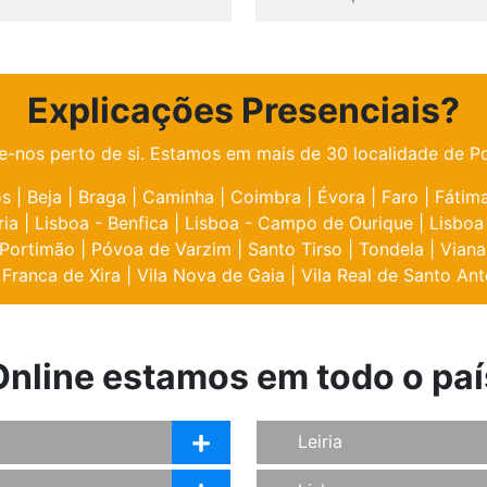
Explicações Presenciais?
e-nos perto de si. Estamos em mais de 30 localidade de Po
os
|
Beja
|
Braga
|
Caminha
|
Coimbra
|
Évora
|
Faro
|
Fátim
ria
|
Lisboa - Benfica
|
Lisboa - Campo de Ourique
|
Lisboa
Portimão
|
Póvoa de Varzim
|
Santo Tirso
|
Tondela
|
Viana
 Franca de Xira
|
Vila Nova de Gaia
|
Vila Real de Santo Ant
Online estamos em todo o paí
Leiria