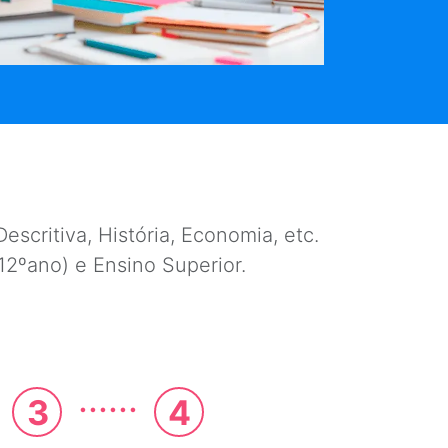
escritiva, História, Economia, etc.
e 12ºano) e Ensino Superior.
......
3
4