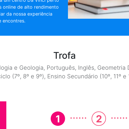
a um centro Da Vinci perto
es online de alto rendimento
iar da nossa experiência
 encontres.
Trofa
ogia e Geologia, Português, Inglês, Geometria D
ciclo (7º, 8º e 9º), Ensino Secundário (10º, 11º 
......
......
1
2