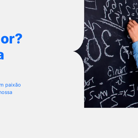
dor?
a
om paixão
 nossa