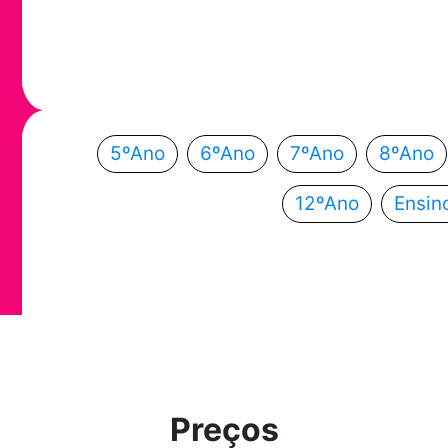
Em que ano
Escolhe o teu ano de escolaridade e segue a
5ºAno
6ºAno
7ºAno
8ºAno
12ºAno
Ensin
Preços