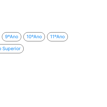
 estás?
utomaticamente para o próximo passo.
9ºAno
10ºAno
11ºAno
o Superior