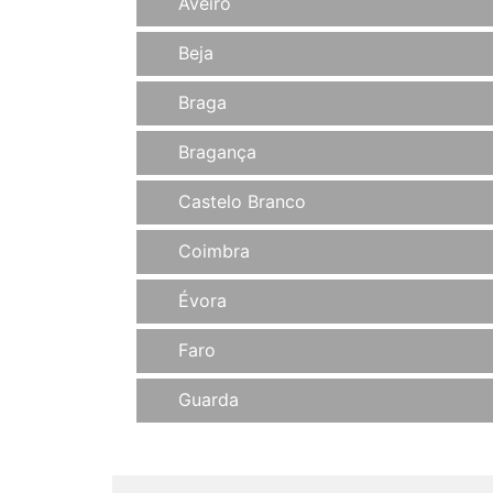
Aveiro
Beja
Braga
Bragança
Castelo Branco
Coimbra
Évora
Faro
Guarda