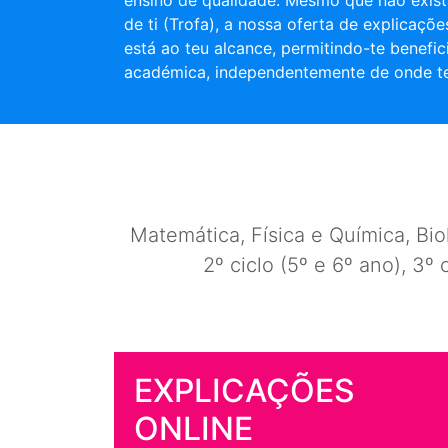
ensino de qualidade. Mesmo que não exist
de ti (Trofa), a nossa oferta de explicaçõ
está ao teu alcance, permitindo-te benefic
académica, independentemente de onde te
Matemática, Física e Química, Biol
2º ciclo (5º e 6º ano), 3º 
EXPLICAÇÕES
ONLINE