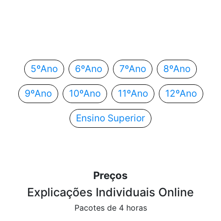
Em que ano estás?
Escolhe o teu ano de escolaridade e segue
automaticamente para o próximo passo.
5ºAno
6ºAno
7ºAno
8ºAno
9ºAno
10ºAno
11ºAno
12ºAno
Ensino Superior
Preços
Explicações Individuais Online
Pacotes de 4 horas