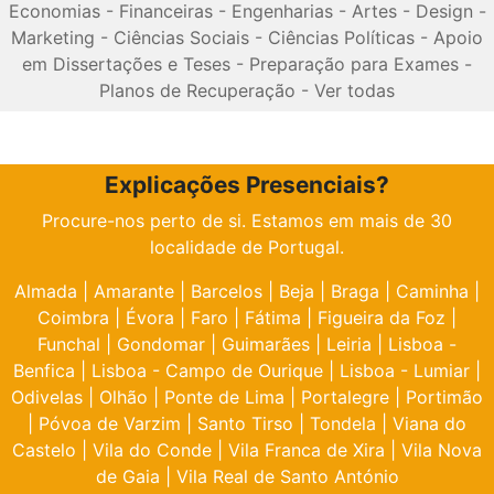
Economias
-
Financeiras
-
Engenharias
-
Artes
-
Design
-
Marketing
-
Ciências Sociais
-
Ciências Políticas
-
Apoio
em Dissertações e Teses
-
Preparação para Exames
-
Planos de Recuperação
-
Ver todas
Explicações Presenciais?
Procure-nos perto de si. Estamos em mais de 30
localidade de Portugal.
Almada
|
Amarante
|
Barcelos
|
Beja
|
Braga
|
Caminha
|
Coimbra
|
Évora
|
Faro
|
Fátima
|
Figueira da Foz
|
Funchal
|
Gondomar
|
Guimarães
|
Leiria
|
Lisboa -
Benfica
|
Lisboa - Campo de Ourique
|
Lisboa - Lumiar
|
Odivelas
|
Olhão
|
Ponte de Lima
|
Portalegre
|
Portimão
|
Póvoa de Varzim
|
Santo Tirso
|
Tondela
|
Viana do
Castelo
|
Vila do Conde
|
Vila Franca de Xira
|
Vila Nova
de Gaia
|
Vila Real de Santo António