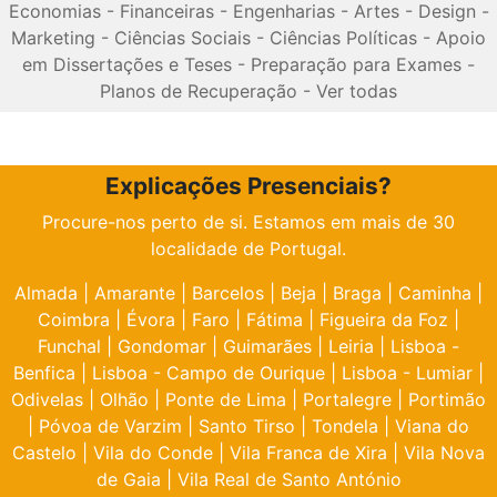
Economias
-
Financeiras
-
Engenharias
-
Artes
-
Design
-
Marketing
-
Ciências Sociais
-
Ciências Políticas
-
Apoio
em Dissertações e Teses
-
Preparação para Exames
-
Planos de Recuperação
-
Ver todas
Explicações Presenciais?
Procure-nos perto de si. Estamos em mais de 30
localidade de Portugal.
Almada
|
Amarante
|
Barcelos
|
Beja
|
Braga
|
Caminha
|
Coimbra
|
Évora
|
Faro
|
Fátima
|
Figueira da Foz
|
Funchal
|
Gondomar
|
Guimarães
|
Leiria
|
Lisboa -
Benfica
|
Lisboa - Campo de Ourique
|
Lisboa - Lumiar
|
Odivelas
|
Olhão
|
Ponte de Lima
|
Portalegre
|
Portimão
|
Póvoa de Varzim
|
Santo Tirso
|
Tondela
|
Viana do
Castelo
|
Vila do Conde
|
Vila Franca de Xira
|
Vila Nova
de Gaia
|
Vila Real de Santo António