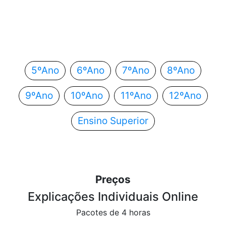
Em que ano estás?
Escolhe o teu ano de escolaridade e segue
automaticamente para o próximo passo.
5ºAno
6ºAno
7ºAno
8ºAno
9ºAno
10ºAno
11ºAno
12ºAno
Ensino Superior
Preços
Explicações Individuais Online
Pacotes de 4 horas