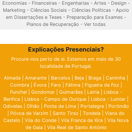
Economias
-
Financeiras
-
Engenharias
-
Artes
-
Design
-
Marketing
-
Ciências Sociais
-
Ciências Políticas
-
Apoio
em Dissertações e Teses
-
Preparação para Exames
-
Planos de Recuperação
-
Ver todas
Explicações Presenciais?
Procure-nos perto de si. Estamos em mais de 30
localidade de Portugal.
Almada
|
Amarante
|
Barcelos
|
Beja
|
Braga
|
Caminha
|
Coimbra
|
Évora
|
Faro
|
Fátima
|
Figueira da Foz
|
Funchal
|
Gondomar
|
Guimarães
|
Leiria
|
Lisboa -
Benfica
|
Lisboa - Campo de Ourique
|
Lisboa - Lumiar
|
Odivelas
|
Olhão
|
Ponte de Lima
|
Portalegre
|
Portimão
|
Póvoa de Varzim
|
Santo Tirso
|
Tondela
|
Viana do
Castelo
|
Vila do Conde
|
Vila Franca de Xira
|
Vila Nova
de Gaia
|
Vila Real de Santo António