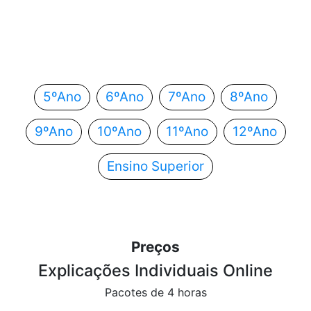
Em que ano estás?
Escolhe o teu ano de escolaridade e segue
automaticamente para o próximo passo.
5ºAno
6ºAno
7ºAno
8ºAno
9ºAno
10ºAno
11ºAno
12ºAno
Ensino Superior
Preços
Explicações Individuais Online
Pacotes de 4 horas