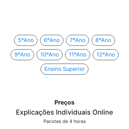
Em que ano estás?
Escolhe o teu ano de escolaridade e segue
automaticamente para o próximo passo.
5ºAno
6ºAno
7ºAno
8ºAno
9ºAno
10ºAno
11ºAno
12ºAno
Ensino Superior
Preços
Explicações Individuais Online
Pacotes de 4 horas