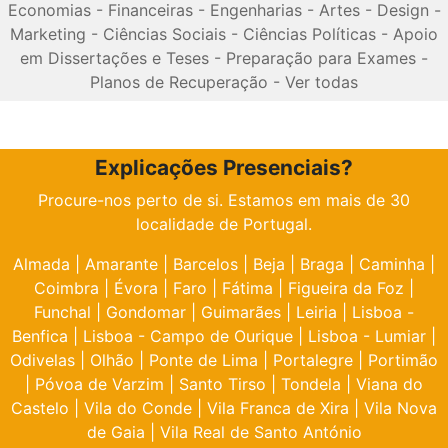
Economias
-
Financeiras
-
Engenharias
-
Artes
-
Design
-
Marketing
-
Ciências Sociais
-
Ciências Políticas
-
Apoio
em Dissertações e Teses
-
Preparação para Exames
-
Planos de Recuperação
-
Ver todas
Explicações Presenciais?
Procure-nos perto de si. Estamos em mais de 30
localidade de Portugal.
Almada
|
Amarante
|
Barcelos
|
Beja
|
Braga
|
Caminha
|
Coimbra
|
Évora
|
Faro
|
Fátima
|
Figueira da Foz
|
Funchal
|
Gondomar
|
Guimarães
|
Leiria
|
Lisboa -
Benfica
|
Lisboa - Campo de Ourique
|
Lisboa - Lumiar
|
Odivelas
|
Olhão
|
Ponte de Lima
|
Portalegre
|
Portimão
|
Póvoa de Varzim
|
Santo Tirso
|
Tondela
|
Viana do
Castelo
|
Vila do Conde
|
Vila Franca de Xira
|
Vila Nova
de Gaia
|
Vila Real de Santo António