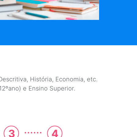
escritiva, História, Economia, etc.
e 12ºano) e Ensino Superior.
......
3
4