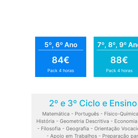
5º, 6º Ano
7º, 8º, 9º An
84€
88€
Pack 4 horas
Pack 4 horas
2º e 3º Ciclo e Ensin
Matemática
-
Português
-
Físico-Químic
História
-
Geometria Descritiva
-
Economia
-
Filosofia
-
Geografia
-
Orientação Vocaci
-
Apoio em Trabalhos
-
Preparação pa