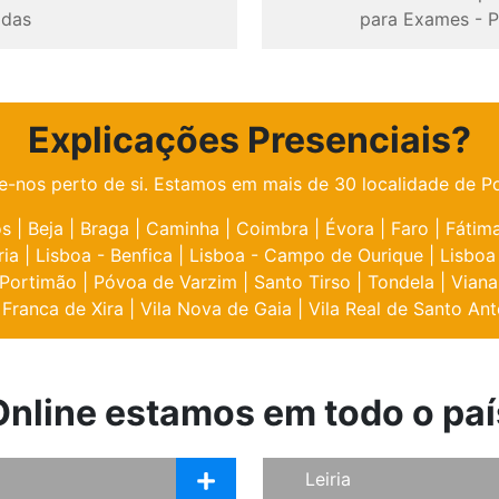
odas
para Exames
-
P
Explicações Presenciais?
e-nos perto de si. Estamos em mais de 30 localidade de Po
os
|
Beja
|
Braga
|
Caminha
|
Coimbra
|
Évora
|
Faro
|
Fátim
ria
|
Lisboa - Benfica
|
Lisboa - Campo de Ourique
|
Lisboa
Portimão
|
Póvoa de Varzim
|
Santo Tirso
|
Tondela
|
Viana
 Franca de Xira
|
Vila Nova de Gaia
|
Vila Real de Santo Ant
Online estamos em todo o paí
Leiria