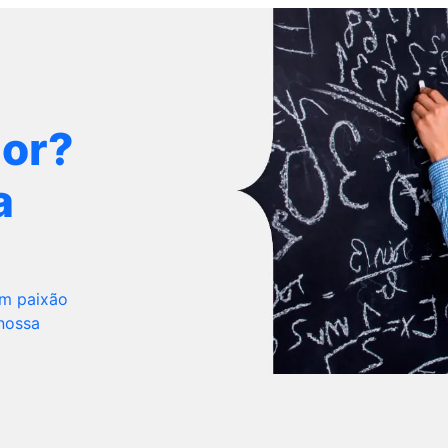
dor?
a
om paixão
 nossa