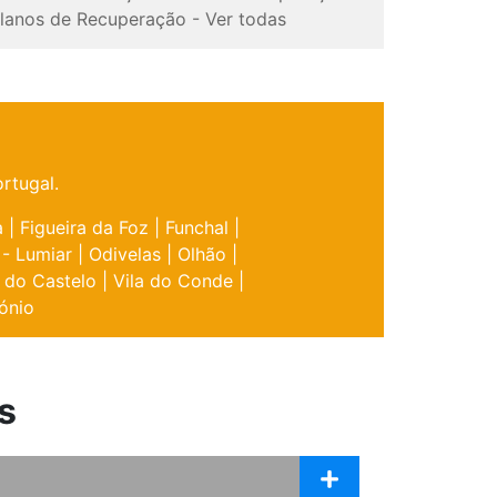
lanos de Recuperação
-
Ver todas
rtugal.
a
|
Figueira da Foz
|
Funchal
|
 - Lumiar
|
Odivelas
|
Olhão
|
 do Castelo
|
Vila do Conde
|
ónio
s