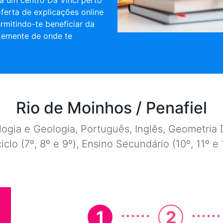
a um centro Da Vinci perto
oferta de explicações online
rmitindo-te beneficiar da
temente de onde te
Rio de Moinhos / Penafiel
ogia e Geologia, Português, Inglês, Geometria D
ciclo (7º, 8º e 9º), Ensino Secundário (10º, 11º 
......
......
1
2