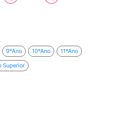
 estás?
utomaticamente para o próximo passo.
9ºAno
10ºAno
11ºAno
o Superior