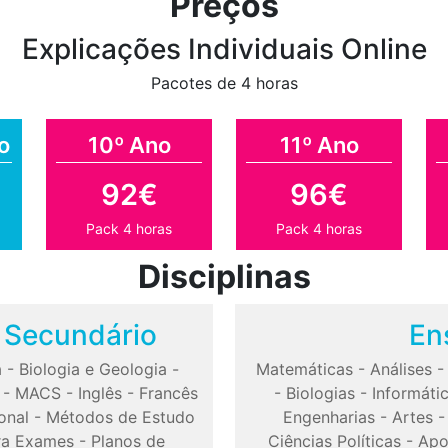
Preços
Explicações Individuais Online
Pacotes de 4 horas
o
10º Ano
11º Ano
92€
96€
Pack 4 horas
Pack 4 horas
Disciplinas
o Secundário
En
a
-
Biologia e Geologia
-
Matemáticas
-
Análises
-
MACS
-
Inglês
-
Francês
-
Biologias
-
Informáti
onal
-
Métodos de Estudo
Engenharias
-
Artes
ra Exames
-
Planos de
Ciências Políticas
-
Apo