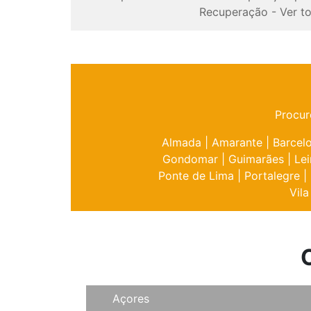
Recuperação
-
Ver t
Procur
Almada
|
Amarante
|
Barcel
Gondomar
|
Guimarães
|
Lei
Ponte de Lima
|
Portalegre
|
Vila
Açores