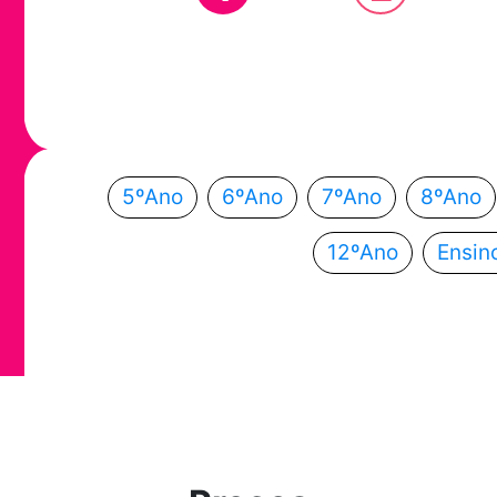
Em que ano
Escolhe o teu ano de escolaridade e segue a
5ºAno
6ºAno
7ºAno
8ºAno
12ºAno
Ensin