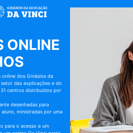
 ONLINE
HOS
 online dos Ginásios da
 setor das explicações e do
31 centros distribuídos por
mente desenhadas para
 aluno, ministradas por uma
ulo para o acesso a um