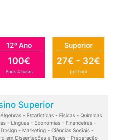
12º Ano
Superior
100€
27€ - 32€
Pack 4 horas
por hora
sino Superior
-
Álgebras
-
Estatísticas
-
Físicas
-
Químicas
cas
-
Línguas
-
Economias
-
Financeiras
-
-
Design
-
Marketing
-
Ciências Sociais
-
io em Dissertações e Teses
-
Preparação