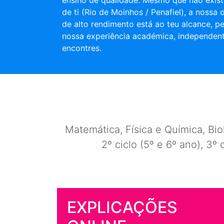
ensino de qualidade. Mesmo que não exist
de ti (Rio de Moinhos / Penafiel), a nossa 
de alto rendimento está ao teu alcance, pe
nossa experiência académica, independen
encontres.
Matemática, Física e Química, Biol
2º ciclo (5º e 6º ano), 3º 
EXPLICAÇÕES