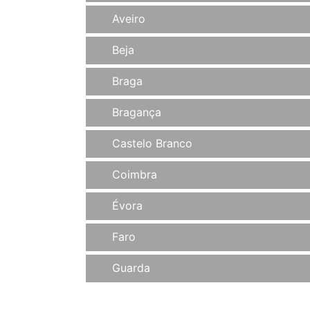
Aveiro
Beja
Braga
Bragança
Castelo Branco
Coimbra
Évora
Faro
Guarda