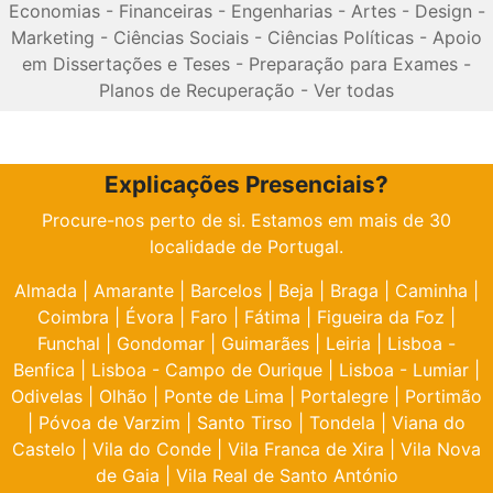
Economias
-
Financeiras
-
Engenharias
-
Artes
-
Design
-
Marketing
-
Ciências Sociais
-
Ciências Políticas
-
Apoio
em Dissertações e Teses
-
Preparação para Exames
-
Planos de Recuperação
-
Ver todas
Explicações Presenciais?
Procure-nos perto de si. Estamos em mais de 30
localidade de Portugal.
Almada
|
Amarante
|
Barcelos
|
Beja
|
Braga
|
Caminha
|
Coimbra
|
Évora
|
Faro
|
Fátima
|
Figueira da Foz
|
Funchal
|
Gondomar
|
Guimarães
|
Leiria
|
Lisboa -
Benfica
|
Lisboa - Campo de Ourique
|
Lisboa - Lumiar
|
Odivelas
|
Olhão
|
Ponte de Lima
|
Portalegre
|
Portimão
|
Póvoa de Varzim
|
Santo Tirso
|
Tondela
|
Viana do
Castelo
|
Vila do Conde
|
Vila Franca de Xira
|
Vila Nova
de Gaia
|
Vila Real de Santo António