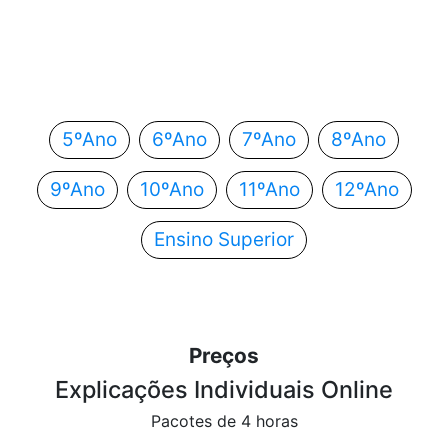
Em que ano estás?
Escolhe o teu ano de escolaridade e segue
automaticamente para o próximo passo.
5ºAno
6ºAno
7ºAno
8ºAno
9ºAno
10ºAno
11ºAno
12ºAno
Ensino Superior
Preços
Explicações Individuais Online
Pacotes de 4 horas