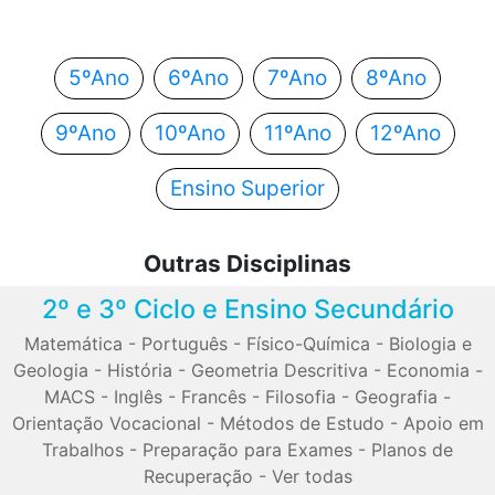
automaticamente para o próximo passo.
5ºAno
6ºAno
7ºAno
8ºAno
9ºAno
10ºAno
11ºAno
12ºAno
Ensino Superior
Outras Disciplinas
2º e 3º Ciclo e Ensino Secundário
Matemática
-
Português
-
Físico-Química
-
Biologia e
Geologia
-
História
-
Geometria Descritiva
-
Economia
-
MACS
-
Inglês
-
Francês
-
Filosofia
-
Geografia
-
Orientação Vocacional
-
Métodos de Estudo
-
Apoio em
Trabalhos
-
Preparação para Exames
-
Planos de
Recuperação
-
Ver todas