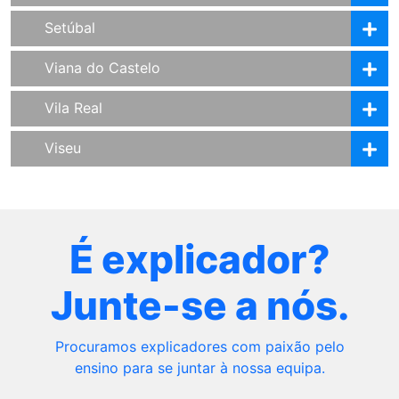
Setúbal
Viana do Castelo
Vila Real
Viseu
É explicador?
Junte-se a nós.
Procuramos explicadores com paixão pelo
ensino para se juntar à nossa equipa.