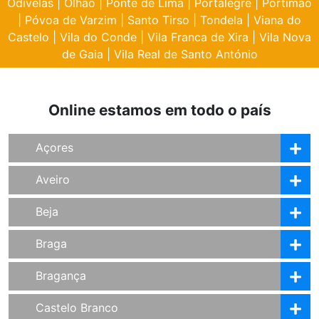
Odivelas
|
Olhão
|
Ponte de Lima
|
Portalegre
|
Portimão
|
Póvoa de Varzim
|
Santo Tirso
|
Tondela
|
Viana do
Castelo
|
Vila do Conde
|
Vila Franca de Xira
|
Vila Nova
de Gaia
|
Vila Real de Santo António
Online estamos em todo o país
Açores
Aveiro
Beja
Braga
Bragança
Castelo Branco