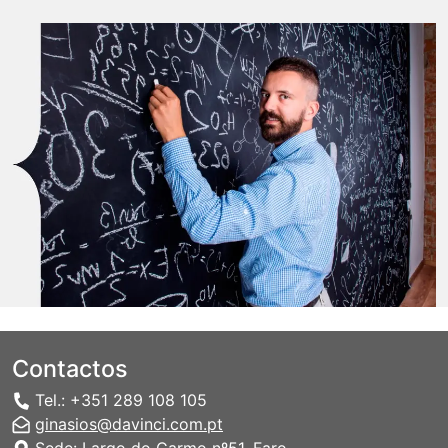
Contactos
Tel.: +351 289 108 105
ginasios@davinci.com.pt
Sede: Largo do Carmo nº51, Faro