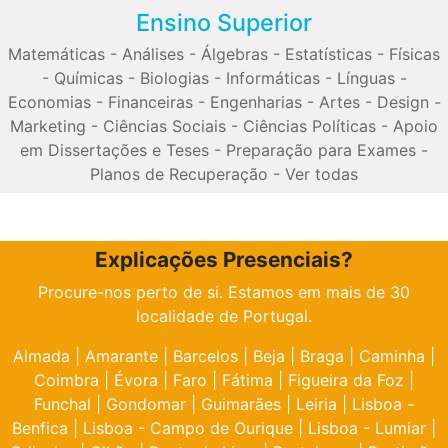
Ensino Superior
Matemáticas
-
Análises
-
Álgebras
-
Estatísticas
-
Físicas
-
Químicas
-
Biologias
-
Informáticas
-
Línguas
-
Economias
-
Financeiras
-
Engenharias
-
Artes
-
Design
-
Marketing
-
Ciências Sociais
-
Ciências Políticas
-
Apoio
em Dissertações e Teses
-
Preparação para Exames
-
Planos de Recuperação
-
Ver todas
Explicações Presenciais?
Procure-nos perto de si. Estamos em mais de 30
localidade de Portugal.
Almada
|
Amarante
|
Barcelos
|
Beja
|
Braga
|
Caminha
|
Coimbra
|
Évora
|
Faro
|
Fátima
|
Figueira da Foz
|
Funchal
|
Gondomar
|
Guimarães
|
Leiria
|
Lisboa -
Benfica
|
Lisboa - Campo de Ourique
|
Lisboa - Lumiar
|