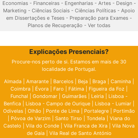
Economias
-
Financeiras
-
Engenharias
-
Artes
-
Design
-
Marketing
-
Ciências Sociais
-
Ciências Políticas
-
Apoio
em Dissertações e Teses
-
Preparação para Exames
-
Planos de Recuperação
-
Ver todas
Explicações Presenciais?
Procure-nos perto de si. Estamos em mais de 30
localidade de Portugal.
Almada
|
Amarante
|
Barcelos
|
Beja
|
Braga
|
Caminha
|
Coimbra
|
Évora
|
Faro
|
Fátima
|
Figueira da Foz
|
Funchal
|
Gondomar
|
Guimarães
|
Leiria
|
Lisboa -
Benfica
|
Lisboa - Campo de Ourique
|
Lisboa - Lumiar
|
Odivelas
|
Olhão
|
Ponte de Lima
|
Portalegre
|
Portimão
|
Póvoa de Varzim
|
Santo Tirso
|
Tondela
|
Viana do
Castelo
|
Vila do Conde
|
Vila Franca de Xira
|
Vila Nova
de Gaia
|
Vila Real de Santo António