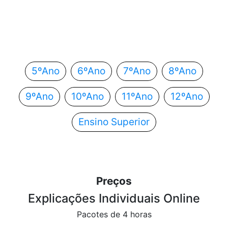
Em que ano estás?
Escolhe o teu ano de escolaridade e segue
automaticamente para o próximo passo.
5ºAno
6ºAno
7ºAno
8ºAno
9ºAno
10ºAno
11ºAno
12ºAno
Ensino Superior
Preços
Explicações Individuais Online
Pacotes de 4 horas