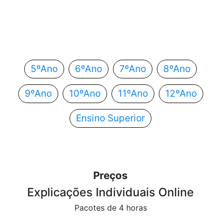
Em que ano estás?
Escolhe o teu ano de escolaridade e segue
automaticamente para o próximo passo.
5ºAno
6ºAno
7ºAno
8ºAno
9ºAno
10ºAno
11ºAno
12ºAno
Ensino Superior
Preços
Explicações Individuais Online
Pacotes de 4 horas