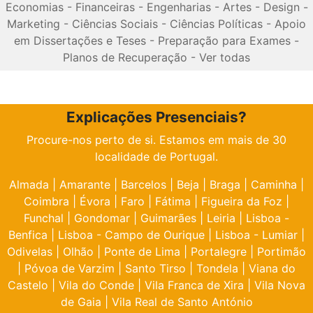
Economias
-
Financeiras
-
Engenharias
-
Artes
-
Design
-
Marketing
-
Ciências Sociais
-
Ciências Políticas
-
Apoio
em Dissertações e Teses
-
Preparação para Exames
-
Planos de Recuperação
-
Ver todas
Explicações Presenciais?
Procure-nos perto de si. Estamos em mais de 30
localidade de Portugal.
Almada
|
Amarante
|
Barcelos
|
Beja
|
Braga
|
Caminha
|
Coimbra
|
Évora
|
Faro
|
Fátima
|
Figueira da Foz
|
Funchal
|
Gondomar
|
Guimarães
|
Leiria
|
Lisboa -
Benfica
|
Lisboa - Campo de Ourique
|
Lisboa - Lumiar
|
Odivelas
|
Olhão
|
Ponte de Lima
|
Portalegre
|
Portimão
|
Póvoa de Varzim
|
Santo Tirso
|
Tondela
|
Viana do
Castelo
|
Vila do Conde
|
Vila Franca de Xira
|
Vila Nova
de Gaia
|
Vila Real de Santo António