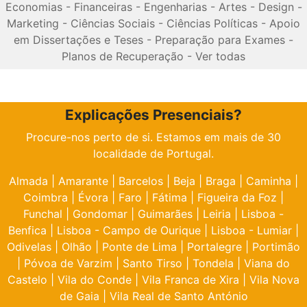
Economias
-
Financeiras
-
Engenharias
-
Artes
-
Design
-
Marketing
-
Ciências Sociais
-
Ciências Políticas
-
Apoio
em Dissertações e Teses
-
Preparação para Exames
-
Planos de Recuperação
-
Ver todas
Explicações Presenciais?
Procure-nos perto de si. Estamos em mais de 30
localidade de Portugal.
Almada
|
Amarante
|
Barcelos
|
Beja
|
Braga
|
Caminha
|
Coimbra
|
Évora
|
Faro
|
Fátima
|
Figueira da Foz
|
Funchal
|
Gondomar
|
Guimarães
|
Leiria
|
Lisboa -
Benfica
|
Lisboa - Campo de Ourique
|
Lisboa - Lumiar
|
Odivelas
|
Olhão
|
Ponte de Lima
|
Portalegre
|
Portimão
|
Póvoa de Varzim
|
Santo Tirso
|
Tondela
|
Viana do
Castelo
|
Vila do Conde
|
Vila Franca de Xira
|
Vila Nova
de Gaia
|
Vila Real de Santo António