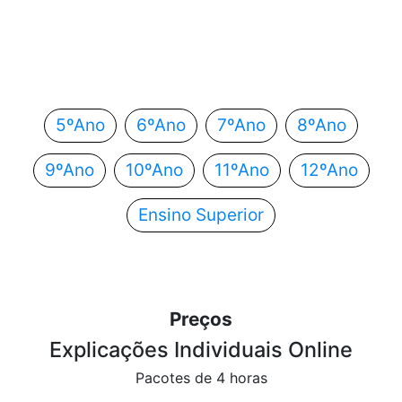
Em que ano estás?
Escolhe o teu ano de escolaridade e segue
automaticamente para o próximo passo.
5ºAno
6ºAno
7ºAno
8ºAno
9ºAno
10ºAno
11ºAno
12ºAno
Ensino Superior
Preços
Explicações Individuais Online
Pacotes de 4 horas