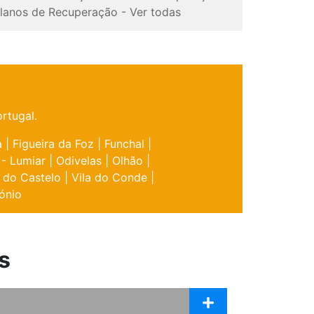
lanos de Recuperação
-
Ver todas
rtugal.
a
|
Figueira da Foz
|
Funchal
|
 - Lumiar
|
Odivelas
|
Olhão
|
 do Castelo
|
Vila do Conde
|
ónio
s