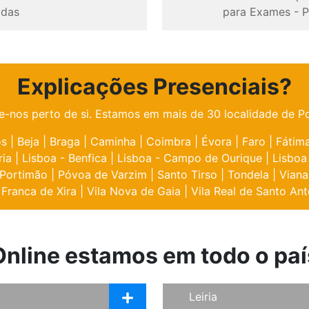
odas
para Exames
-
P
Explicações Presenciais?
e-nos perto de si. Estamos em mais de 30 localidade de Po
os
|
Beja
|
Braga
|
Caminha
|
Coimbra
|
Évora
|
Faro
|
Fátim
ria
|
Lisboa - Benfica
|
Lisboa - Campo de Ourique
|
Lisboa
Portimão
|
Póvoa de Varzim
|
Santo Tirso
|
Tondela
|
Viana
 Franca de Xira
|
Vila Nova de Gaia
|
Vila Real de Santo Ant
Online estamos em todo o paí
Leiria