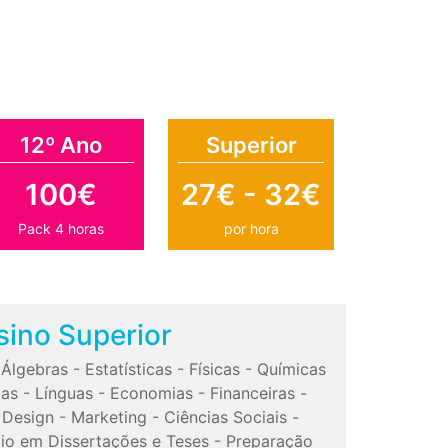
12º Ano
Superior
100€
27€ - 32€
Pack 4 horas
por hora
sino Superior
-
Álgebras
-
Estatísticas
-
Físicas
-
Químicas
cas
-
Línguas
-
Economias
-
Financeiras
-
-
Design
-
Marketing
-
Ciências Sociais
-
io em Dissertações e Teses
-
Preparação