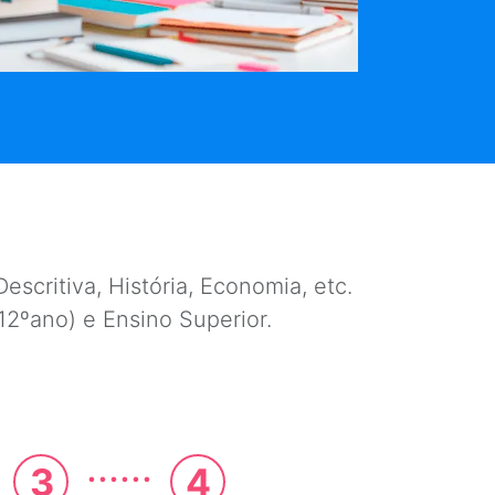
escritiva, História, Economia, etc.
e 12ºano) e Ensino Superior.
......
3
4