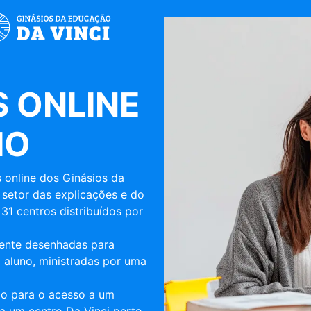
 ONLINE
IO
 online dos Ginásios da
 setor das explicações e do
31 centros distribuídos por
mente desenhadas para
 aluno, ministradas por uma
ulo para o acesso a um