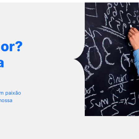
dor?
a
om paixão
 nossa