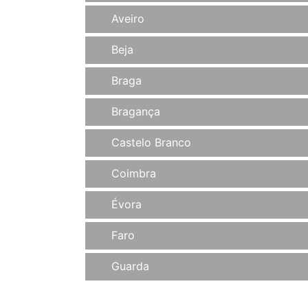
Aveiro
Beja
Braga
Bragança
Castelo Branco
Coimbra
Évora
Faro
Guarda