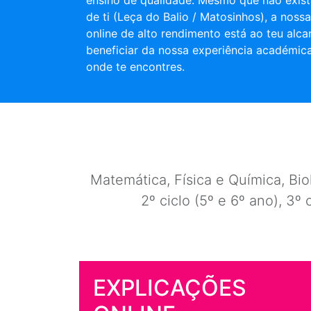
ensino de qualidade. Mesmo que não exist
de ti (Leça do Balio / Matosinhos), a noss
online de alto rendimento está ao teu alca
beneficiar da nossa experiência académic
onde te encontres.
Matemática, Física e Química, Biol
2º ciclo (5º e 6º ano), 3º 
EXPLICAÇÕES