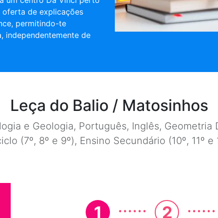
a um centro Da Vinci perto
a oferta de explicações
nce, permitindo-te
a, independentemente de
Leça do Balio / Matosinhos
ogia e Geologia, Português, Inglês, Geometria D
ciclo (7º, 8º e 9º), Ensino Secundário (10º, 11º 
......
......
1
2