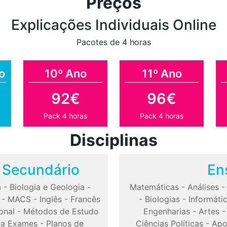
Preços
Explicações Individuais Online
Pacotes de 4 horas
o
10º Ano
11º Ano
92€
96€
Pack 4 horas
Pack 4 horas
Disciplinas
o Secundário
En
a
-
Biologia e Geologia
-
Matemáticas
-
Análises
-
MACS
-
Inglês
-
Francês
-
Biologias
-
Informáti
onal
-
Métodos de Estudo
Engenharias
-
Artes
ra Exames
-
Planos de
Ciências Políticas
-
Apo