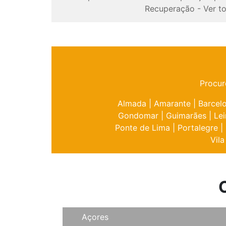
Recuperação
-
Ver t
Procur
Almada
|
Amarante
|
Barcel
Gondomar
|
Guimarães
|
Lei
Ponte de Lima
|
Portalegre
|
Vila
Açores