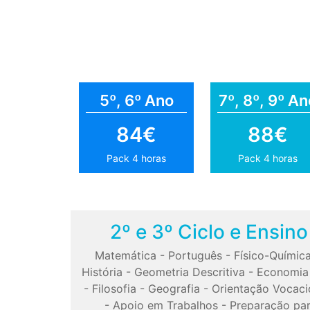
5º, 6º Ano
7º, 8º, 9º An
84€
88€
Pack 4 horas
Pack 4 horas
2º e 3º Ciclo e Ensin
Matemática
-
Português
-
Físico-Químic
História
-
Geometria Descritiva
-
Economia
-
Filosofia
-
Geografia
-
Orientação Vocaci
-
Apoio em Trabalhos
-
Preparação pa