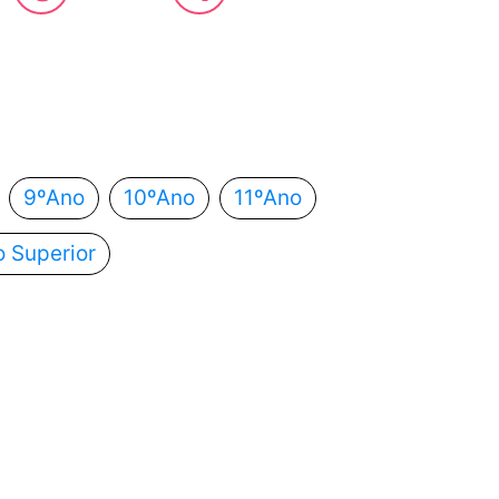
 estás?
utomaticamente para o próximo passo.
9ºAno
10ºAno
11ºAno
o Superior