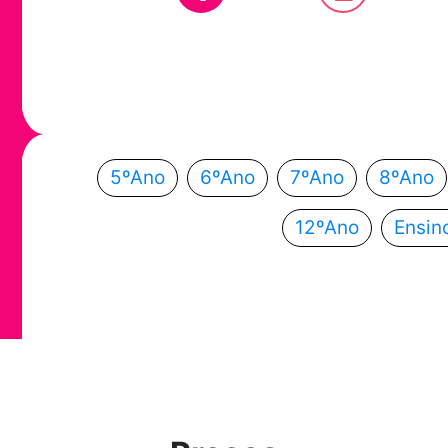
Em que ano
Escolhe o teu ano de escolaridade e segue a
5ºAno
6ºAno
7ºAno
8ºAno
12ºAno
Ensin