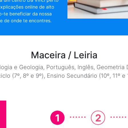
a um centro Da Vinci perto
explicações online de alto
o-te beneficiar da nossa
e de onde te encontres.
Maceira / Leiria
ogia e Geologia, Português, Inglês, Geometria D
ciclo (7º, 8º e 9º), Ensino Secundário (10º, 11º 
......
......
1
2