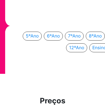
Em que ano
Escolhe o teu ano de escolaridade e segue a
5ºAno
6ºAno
7ºAno
8ºAno
12ºAno
Ensin
Preços