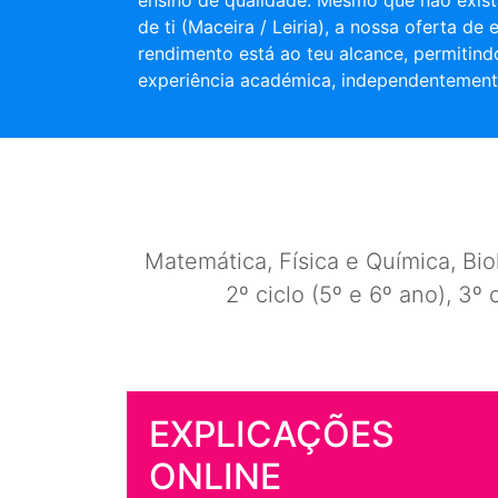
ensino de qualidade. Mesmo que não exist
de ti (Maceira / Leiria), a nossa oferta de 
rendimento está ao teu alcance, permitind
experiência académica, independentement
Matemática, Física e Química, Biol
2º ciclo (5º e 6º ano), 3º 
EXPLICAÇÕES
ONLINE