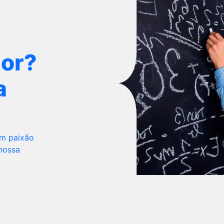
dor?
a
om paixão
 nossa