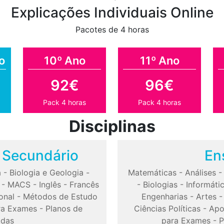
Explicações Individuais Online
Pacotes de 4 horas
o
10º Ano
11º Ano
92€
96€
Pack 4 horas
Pack 4 horas
Disciplinas
o Secundário
En
a
-
Biologia e Geologia
-
Matemáticas
-
Análises
-
MACS
-
Inglês
-
Francês
-
Biologias
-
Informáti
onal
-
Métodos de Estudo
Engenharias
-
Artes
ra Exames
-
Planos de
Ciências Políticas
-
Apo
odas
para Exames
-
P