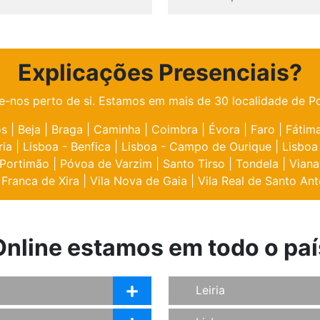
Explicações Presenciais?
e-nos perto de si. Estamos em mais de 30 localidade de Po
os
|
Beja
|
Braga
|
Caminha
|
Coimbra
|
Évora
|
Faro
|
Fátim
ria
|
Lisboa - Benfica
|
Lisboa - Campo de Ourique
|
Lisboa
Portimão
|
Póvoa de Varzim
|
Santo Tirso
|
Tondela
|
Viana
 Franca de Xira
|
Vila Nova de Gaia
|
Vila Real de Santo Ant
Online estamos em todo o paí
Leiria