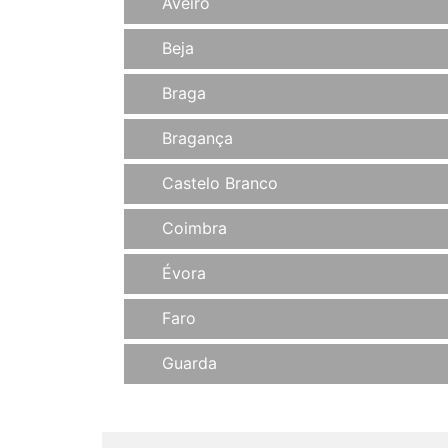
Aveiro
Beja
Braga
Bragança
Castelo Branco
Coimbra
Évora
Faro
Guarda