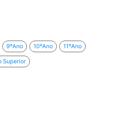
 estás?
utomaticamente para o próximo passo.
9ºAno
10ºAno
11ºAno
o Superior