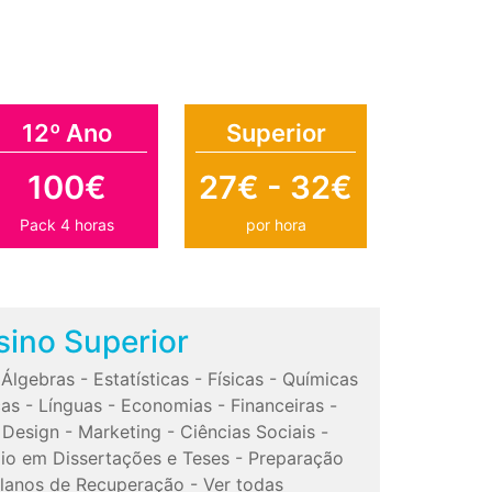
12º Ano
Superior
100€
27€ - 32€
Pack 4 horas
por hora
sino Superior
-
Álgebras
-
Estatísticas
-
Físicas
-
Químicas
cas
-
Línguas
-
Economias
-
Financeiras
-
-
Design
-
Marketing
-
Ciências Sociais
-
io em Dissertações e Teses
-
Preparação
lanos de Recuperação
-
Ver todas