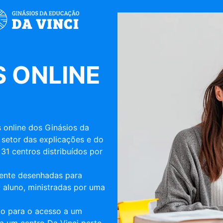
 ONLINE
 online dos Ginásios da
 setor das explicações e do
31 centros distribuídos por
mente desenhadas para
 aluno, ministradas por uma
ulo para o acesso a um