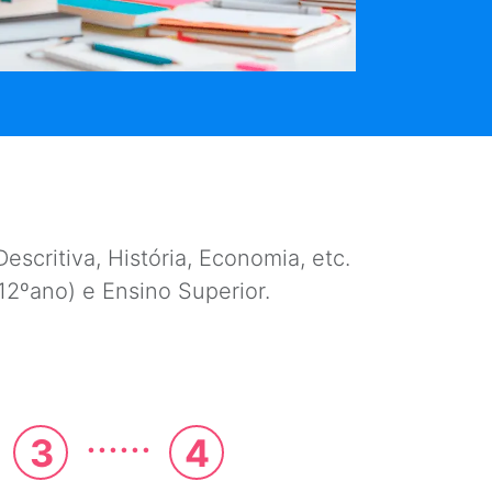
escritiva, História, Economia, etc.
e 12ºano) e Ensino Superior.
......
3
4