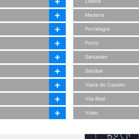
Lisboa
Madeira
Portalegre
Porto
Santarém
Setúbal
Viana do Castelo
Vila Real
Viseu