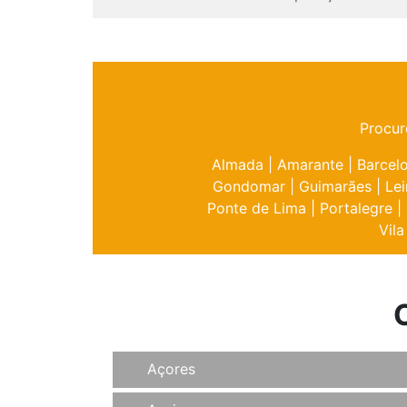
Procur
Almada
|
Amarante
|
Barcel
Gondomar
|
Guimarães
|
Lei
Ponte de Lima
|
Portalegre
|
Vila
Açores