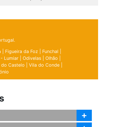
rtugal.
a
|
Figueira da Foz
|
Funchal
|
 - Lumiar
|
Odivelas
|
Olhão
|
 do Castelo
|
Vila do Conde
|
ónio
s