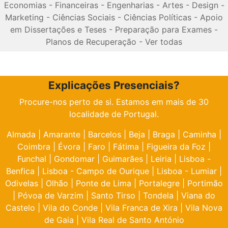
Economias
-
Financeiras
-
Engenharias
-
Artes
-
Design
-
Marketing
-
Ciências Sociais
-
Ciências Políticas
-
Apoio
em Dissertações e Teses
-
Preparação para Exames
-
Planos de Recuperação
-
Ver todas
Explicações Presenciais?
Procure-nos perto de si. Estamos em mais de 30
localidade de Portugal.
Almada
|
Amarante
|
Barcelos
|
Beja
|
Braga
|
Caminha
|
Coimbra
|
Évora
|
Faro
|
Fátima
|
Figueira da Foz
|
Funchal
|
Gondomar
|
Guimarães
|
Leiria
|
Lisboa -
Benfica
|
Lisboa - Campo de Ourique
|
Lisboa - Lumiar
|
Odivelas
|
Olhão
|
Ponte de Lima
|
Portalegre
|
Portimão
|
Póvoa de Varzim
|
Santo Tirso
|
Tondela
|
Viana do
Castelo
|
Vila do Conde
|
Vila Franca de Xira
|
Vila Nova
de Gaia
|
Vila Real de Santo António