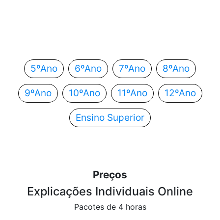
Em que ano estás?
Escolhe o teu ano de escolaridade e segue
automaticamente para o próximo passo.
5ºAno
6ºAno
7ºAno
8ºAno
9ºAno
10ºAno
11ºAno
12ºAno
Ensino Superior
Preços
Explicações Individuais Online
Pacotes de 4 horas