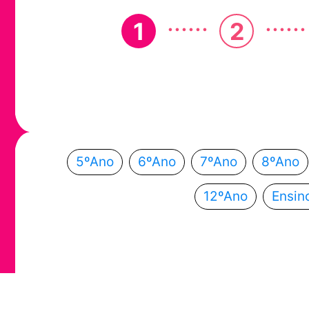
......
......
1
2
Em que ano
Escolhe o teu ano de escolaridade e segue a
5ºAno
6ºAno
7ºAno
8ºAno
12ºAno
Ensin