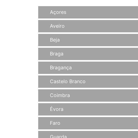
Açores
Aveiro
Beja
Braga
Bragança
Castelo Branco
Coimbra
Évora
Faro
Guarda