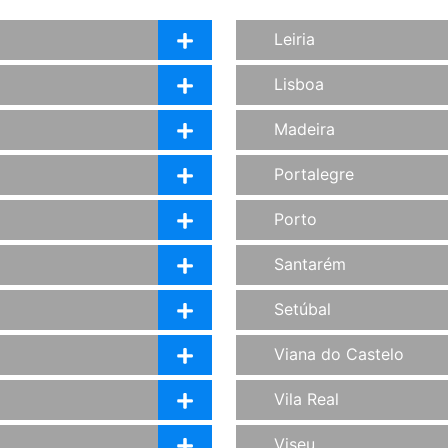
Leiria
Lisboa
Madeira
Portalegre
Porto
Santarém
Setúbal
Viana do Castelo
Vila Real
Viseu