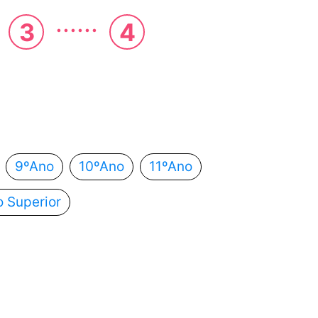
......
3
4
 estás?
utomaticamente para o próximo passo.
9ºAno
10ºAno
11ºAno
o Superior