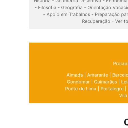
História
-
Geometria Descritiva
-
Economia
-
Filosofia
-
Geografia
-
Orientação Vocaci
-
Apoio em Trabalhos
-
Preparação pa
Recuperação
-
Ver t
Procur
Almada
|
Amarante
|
Barcel
Gondomar
|
Guimarães
|
Lei
Ponte de Lima
|
Portalegre
|
Vila