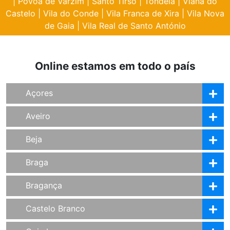
|
Póvoa de Varzim
|
Santo Tirso
|
Tondela
|
Viana do
Castelo
|
Vila do Conde
|
Vila Franca de Xira
|
Vila Nova
de Gaia
|
Vila Real de Santo António
Online estamos em todo o país
Açores
Aveiro
Beja
Braga
Bragança
Castelo Branco