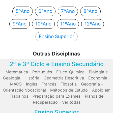
5ºAno
6ºAno
7ºAno
8ºAno
9ºAno
10ºAno
11ºAno
12ºAno
Ensino Superior
Outras Disciplinas
2º e 3º Ciclo e Ensino Secundário
Matemática
-
Português
-
Físico-Química
-
Biologia e
Geologia
-
História
-
Geometria Descritiva
-
Economia
-
MACS
-
Inglês
-
Francês
-
Filosofia
-
Geografia
-
Orientação Vocacional
-
Métodos de Estudo
-
Apoio em
Trabalhos
-
Preparação para Exames
-
Planos de
Recuperação
-
Ver todas
Ensino Superior