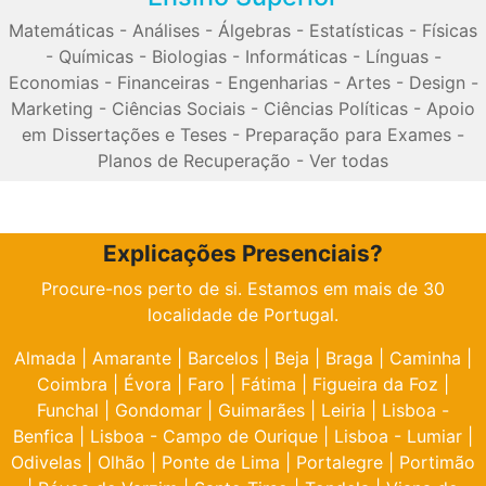
Matemáticas
-
Análises
-
Álgebras
-
Estatísticas
-
Físicas
-
Químicas
-
Biologias
-
Informáticas
-
Línguas
-
Economias
-
Financeiras
-
Engenharias
-
Artes
-
Design
-
Marketing
-
Ciências Sociais
-
Ciências Políticas
-
Apoio
em Dissertações e Teses
-
Preparação para Exames
-
Planos de Recuperação
-
Ver todas
Explicações Presenciais?
Procure-nos perto de si. Estamos em mais de 30
localidade de Portugal.
Almada
|
Amarante
|
Barcelos
|
Beja
|
Braga
|
Caminha
|
Coimbra
|
Évora
|
Faro
|
Fátima
|
Figueira da Foz
|
Funchal
|
Gondomar
|
Guimarães
|
Leiria
|
Lisboa -
Benfica
|
Lisboa - Campo de Ourique
|
Lisboa - Lumiar
|
Odivelas
|
Olhão
|
Ponte de Lima
|
Portalegre
|
Portimão