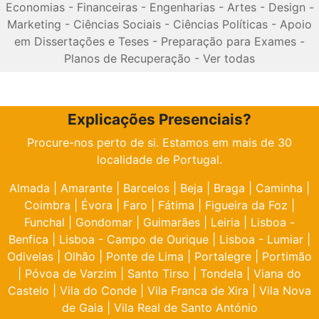
Economias
-
Financeiras
-
Engenharias
-
Artes
-
Design
-
Marketing
-
Ciências Sociais
-
Ciências Políticas
-
Apoio
em Dissertações e Teses
-
Preparação para Exames
-
Planos de Recuperação
-
Ver todas
Explicações Presenciais?
Procure-nos perto de si. Estamos em mais de 30
localidade de Portugal.
Almada
|
Amarante
|
Barcelos
|
Beja
|
Braga
|
Caminha
|
Coimbra
|
Évora
|
Faro
|
Fátima
|
Figueira da Foz
|
Funchal
|
Gondomar
|
Guimarães
|
Leiria
|
Lisboa -
Benfica
|
Lisboa - Campo de Ourique
|
Lisboa - Lumiar
|
Odivelas
|
Olhão
|
Ponte de Lima
|
Portalegre
|
Portimão
|
Póvoa de Varzim
|
Santo Tirso
|
Tondela
|
Viana do
Castelo
|
Vila do Conde
|
Vila Franca de Xira
|
Vila Nova
de Gaia
|
Vila Real de Santo António