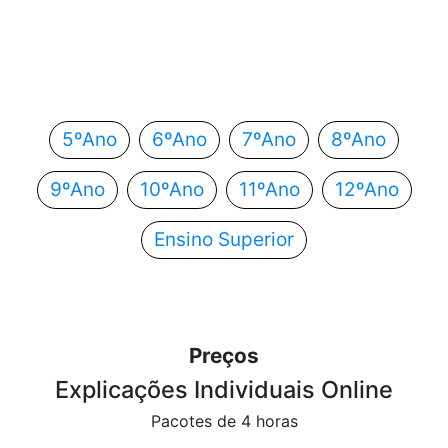
Em que ano estás?
Escolhe o teu ano de escolaridade e segue
automaticamente para o próximo passo.
5ºAno
6ºAno
7ºAno
8ºAno
9ºAno
10ºAno
11ºAno
12ºAno
Ensino Superior
Preços
Explicações Individuais Online
Pacotes de 4 horas