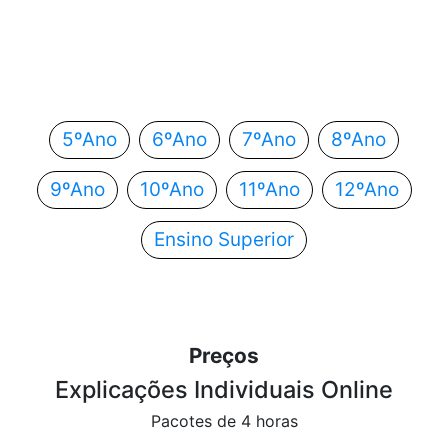
Em que ano estás?
Escolhe o teu ano de escolaridade e segue
automaticamente para o próximo passo.
5ºAno
6ºAno
7ºAno
8ºAno
9ºAno
10ºAno
11ºAno
12ºAno
Ensino Superior
Preços
Explicações Individuais Online
Pacotes de 4 horas