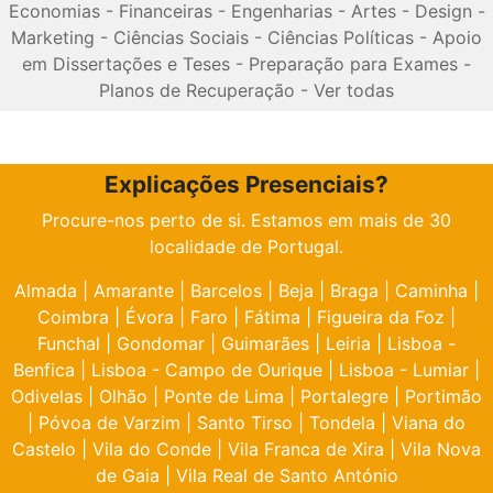
Economias
-
Financeiras
-
Engenharias
-
Artes
-
Design
-
Marketing
-
Ciências Sociais
-
Ciências Políticas
-
Apoio
em Dissertações e Teses
-
Preparação para Exames
-
Planos de Recuperação
-
Ver todas
Explicações Presenciais?
Procure-nos perto de si. Estamos em mais de 30
localidade de Portugal.
Almada
|
Amarante
|
Barcelos
|
Beja
|
Braga
|
Caminha
|
Coimbra
|
Évora
|
Faro
|
Fátima
|
Figueira da Foz
|
Funchal
|
Gondomar
|
Guimarães
|
Leiria
|
Lisboa -
Benfica
|
Lisboa - Campo de Ourique
|
Lisboa - Lumiar
|
Odivelas
|
Olhão
|
Ponte de Lima
|
Portalegre
|
Portimão
|
Póvoa de Varzim
|
Santo Tirso
|
Tondela
|
Viana do
Castelo
|
Vila do Conde
|
Vila Franca de Xira
|
Vila Nova
de Gaia
|
Vila Real de Santo António