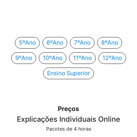
Em que ano estás?
Escolhe o teu ano de escolaridade e segue
automaticamente para o próximo passo.
5ºAno
6ºAno
7ºAno
8ºAno
9ºAno
10ºAno
11ºAno
12ºAno
Ensino Superior
Preços
Explicações Individuais Online
Pacotes de 4 horas