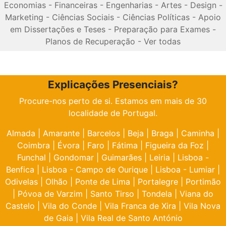
Economias
-
Financeiras
-
Engenharias
-
Artes
-
Design
-
Marketing
-
Ciências Sociais
-
Ciências Políticas
-
Apoio
em Dissertações e Teses
-
Preparação para Exames
-
Planos de Recuperação
-
Ver todas
Explicações Presenciais?
Procure-nos perto de si. Estamos em mais de 30
localidade de Portugal.
Almada
|
Amarante
|
Barcelos
|
Beja
|
Braga
|
Caminha
|
Coimbra
|
Évora
|
Faro
|
Fátima
|
Figueira da Foz
|
Funchal
|
Gondomar
|
Guimarães
|
Leiria
|
Lisboa -
Benfica
|
Lisboa - Campo de Ourique
|
Lisboa - Lumiar
|
Odivelas
|
Olhão
|
Ponte de Lima
|
Portalegre
|
Portimão
|
Póvoa de Varzim
|
Santo Tirso
|
Tondela
|
Viana do
Castelo
|
Vila do Conde
|
Vila Franca de Xira
|
Vila Nova
de Gaia
|
Vila Real de Santo António