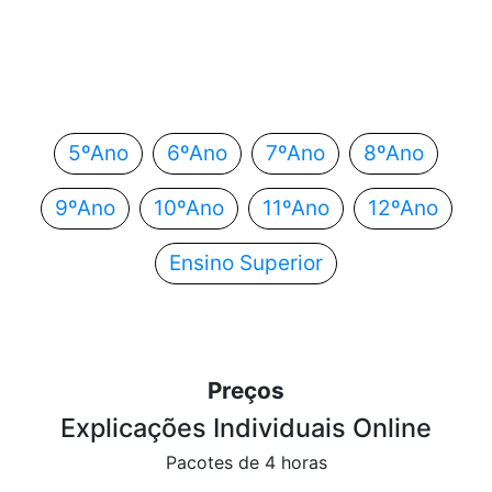
Em que ano estás?
Escolhe o teu ano de escolaridade e segue
automaticamente para o próximo passo.
5ºAno
6ºAno
7ºAno
8ºAno
9ºAno
10ºAno
11ºAno
12ºAno
Ensino Superior
Preços
Explicações Individuais Online
Pacotes de 4 horas