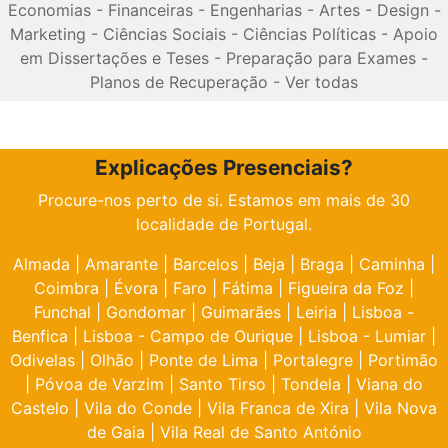
Economias
-
Financeiras
-
Engenharias
-
Artes
-
Design
-
Marketing
-
Ciências Sociais
-
Ciências Políticas
-
Apoio
em Dissertações e Teses
-
Preparação para Exames
-
Planos de Recuperação
-
Ver todas
Explicações Presenciais?
Procure-nos perto de si. Estamos em mais de 30
localidade de Portugal.
Almada
|
Amarante
|
Barcelos
|
Beja
|
Braga
|
Caminha
|
Coimbra
|
Évora
|
Faro
|
Fátima
|
Figueira da Foz
|
Funchal
|
Gondomar
|
Guimarães
|
Leiria
|
Lisboa -
Benfica
|
Lisboa - Campo de Ourique
|
Lisboa - Lumiar
|
Odivelas
|
Olhão
|
Ponte de Lima
|
Portalegre
|
Portimão
|
Póvoa de Varzim
|
Santo Tirso
|
Tondela
|
Viana do
Castelo
|
Vila do Conde
|
Vila Franca de Xira
|
Vila Nova
de Gaia
|
Vila Real de Santo António