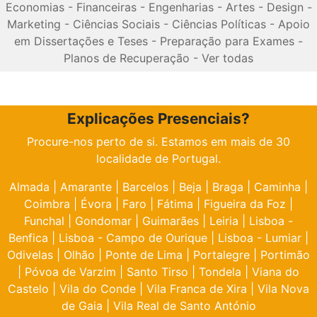
Economias
-
Financeiras
-
Engenharias
-
Artes
-
Design
-
Marketing
-
Ciências Sociais
-
Ciências Políticas
-
Apoio
em Dissertações e Teses
-
Preparação para Exames
-
Planos de Recuperação
-
Ver todas
Explicações Presenciais?
Procure-nos perto de si. Estamos em mais de 30
localidade de Portugal.
Almada
|
Amarante
|
Barcelos
|
Beja
|
Braga
|
Caminha
|
Coimbra
|
Évora
|
Faro
|
Fátima
|
Figueira da Foz
|
Funchal
|
Gondomar
|
Guimarães
|
Leiria
|
Lisboa -
Benfica
|
Lisboa - Campo de Ourique
|
Lisboa - Lumiar
|
Odivelas
|
Olhão
|
Ponte de Lima
|
Portalegre
|
Portimão
|
Póvoa de Varzim
|
Santo Tirso
|
Tondela
|
Viana do
Castelo
|
Vila do Conde
|
Vila Franca de Xira
|
Vila Nova
de Gaia
|
Vila Real de Santo António