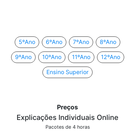
Em que ano estás?
Escolhe o teu ano de escolaridade e segue
automaticamente para o próximo passo.
5ºAno
6ºAno
7ºAno
8ºAno
9ºAno
10ºAno
11ºAno
12ºAno
Ensino Superior
Preços
Explicações Individuais Online
Pacotes de 4 horas