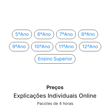
Em que ano estás?
Escolhe o teu ano de escolaridade e segue
automaticamente para o próximo passo.
5ºAno
6ºAno
7ºAno
8ºAno
9ºAno
10ºAno
11ºAno
12ºAno
Ensino Superior
Preços
Explicações Individuais Online
Pacotes de 4 horas