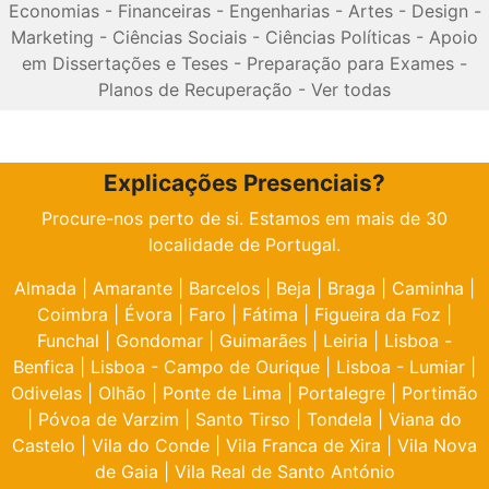
Economias
-
Financeiras
-
Engenharias
-
Artes
-
Design
-
Marketing
-
Ciências Sociais
-
Ciências Políticas
-
Apoio
em Dissertações e Teses
-
Preparação para Exames
-
Planos de Recuperação
-
Ver todas
Explicações Presenciais?
Procure-nos perto de si. Estamos em mais de 30
localidade de Portugal.
Almada
|
Amarante
|
Barcelos
|
Beja
|
Braga
|
Caminha
|
Coimbra
|
Évora
|
Faro
|
Fátima
|
Figueira da Foz
|
Funchal
|
Gondomar
|
Guimarães
|
Leiria
|
Lisboa -
Benfica
|
Lisboa - Campo de Ourique
|
Lisboa - Lumiar
|
Odivelas
|
Olhão
|
Ponte de Lima
|
Portalegre
|
Portimão
|
Póvoa de Varzim
|
Santo Tirso
|
Tondela
|
Viana do
Castelo
|
Vila do Conde
|
Vila Franca de Xira
|
Vila Nova
de Gaia
|
Vila Real de Santo António