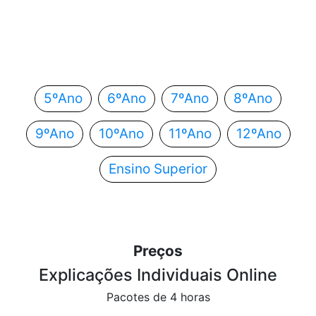
Em que ano estás?
Escolhe o teu ano de escolaridade e segue
automaticamente para o próximo passo.
5ºAno
6ºAno
7ºAno
8ºAno
9ºAno
10ºAno
11ºAno
12ºAno
Ensino Superior
Preços
Explicações Individuais Online
Pacotes de 4 horas