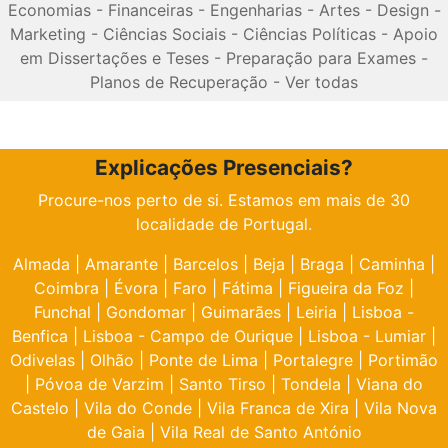
Economias
-
Financeiras
-
Engenharias
-
Artes
-
Design
-
Marketing
-
Ciências Sociais
-
Ciências Políticas
-
Apoio
em Dissertações e Teses
-
Preparação para Exames
-
Planos de Recuperação
-
Ver todas
Explicações Presenciais?
Procure-nos perto de si. Estamos em mais de 30
localidade de Portugal.
Almada
|
Amarante
|
Barcelos
|
Beja
|
Braga
|
Caminha
|
Coimbra
|
Évora
|
Faro
|
Fátima
|
Figueira da Foz
|
Funchal
|
Gondomar
|
Guimarães
|
Leiria
|
Lisboa -
Benfica
|
Lisboa - Campo de Ourique
|
Lisboa - Lumiar
|
Odivelas
|
Olhão
|
Ponte de Lima
|
Portalegre
|
Portimão
|
Póvoa de Varzim
|
Santo Tirso
|
Tondela
|
Viana do
Castelo
|
Vila do Conde
|
Vila Franca de Xira
|
Vila Nova
de Gaia
|
Vila Real de Santo António