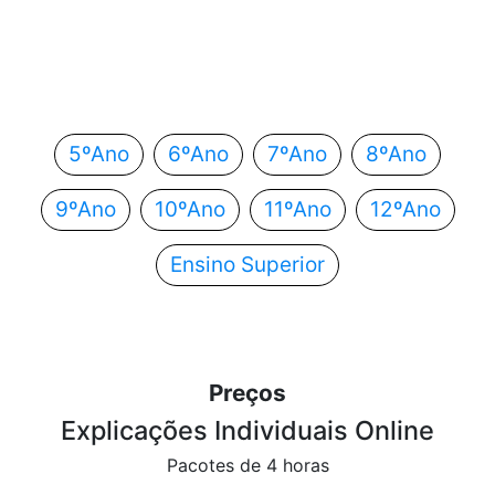
Em que ano estás?
Escolhe o teu ano de escolaridade e segue
automaticamente para o próximo passo.
5ºAno
6ºAno
7ºAno
8ºAno
9ºAno
10ºAno
11ºAno
12ºAno
Ensino Superior
Preços
Explicações Individuais Online
Pacotes de 4 horas