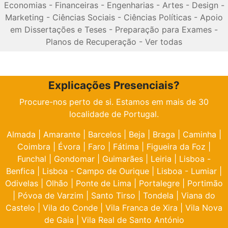
Economias
-
Financeiras
-
Engenharias
-
Artes
-
Design
-
Marketing
-
Ciências Sociais
-
Ciências Políticas
-
Apoio
em Dissertações e Teses
-
Preparação para Exames
-
Planos de Recuperação
-
Ver todas
Explicações Presenciais?
Procure-nos perto de si. Estamos em mais de 30
localidade de Portugal.
Almada
|
Amarante
|
Barcelos
|
Beja
|
Braga
|
Caminha
|
Coimbra
|
Évora
|
Faro
|
Fátima
|
Figueira da Foz
|
Funchal
|
Gondomar
|
Guimarães
|
Leiria
|
Lisboa -
Benfica
|
Lisboa - Campo de Ourique
|
Lisboa - Lumiar
|
Odivelas
|
Olhão
|
Ponte de Lima
|
Portalegre
|
Portimão
|
Póvoa de Varzim
|
Santo Tirso
|
Tondela
|
Viana do
Castelo
|
Vila do Conde
|
Vila Franca de Xira
|
Vila Nova
de Gaia
|
Vila Real de Santo António